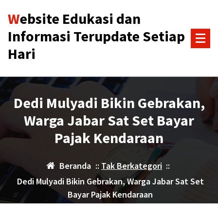
Lewati
Website Edukasi dan
ke
konten
Informasi Terupdate Setiap
Hari
Dedi Mulyadi Bikin Gebrakan,
Warga Jabar Sat Set Bayar
Pajak Kendaraan
Beranda
::
Tak Berkategori
::
Dedi Mulyadi Bikin Gebrakan, Warga Jabar Sat Set
Bayar Pajak Kendaraan