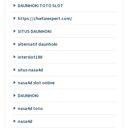
DAUNHOKI TOTO SLOT
https://chiefaiexpert.com/
SITUS DAUNHOKI
alternatif daunhoki
interslot188
situs nasa4d
nasa4d slot online
DAUNHOKI
nasa4d toto
nasa4d