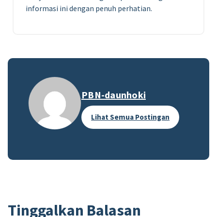
informasi ini dengan penuh perhatian.
PBN-daunhoki
Lihat Semua Postingan
Tinggalkan Balasan