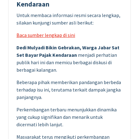
Kendaraan
Untuk membaca informasi resmi secara lengkap,
silakan kunjungi sumber asli berikut:
Baca sumber lengkap di sini
Dedi Mulyadi Bikin Gebrakan, Warga Jabar Sat
Set Bayar Pajak Kendaraan
menjadi perhatian
publik hari ini dan memicu berbagai diskusi di
berbagai kalangan.
Beberapa pihak memberikan pandangan berbeda
terhadap isu ini, terutama terkait dampak jangka
panjangnya.
Perkembangan terbaru menunjukkan dinamika
yang cukup signifikan dan menarik untuk
dicermati lebih lanjut.
Masyarakat terus mengikuti perkembangan