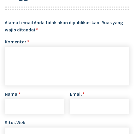
Alamat email Anda tidak akan dipublikasikan.
Ruas yang
wajib ditandai
*
Komentar
*
Nama
*
Email
*
Situs Web