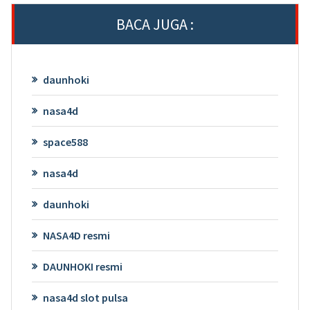
BACA JUGA :
daunhoki
nasa4d
space588
nasa4d
daunhoki
NASA4D resmi
DAUNHOKI resmi
nasa4d slot pulsa