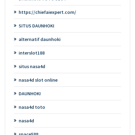
https://chiefaiexpert.com/
SITUS DAUNHOKI
alternatif daunhoki
interslot188
situs nasa4d
nasa4d slot online
DAUNHOKI
nasa4d toto
nasa4d
space588