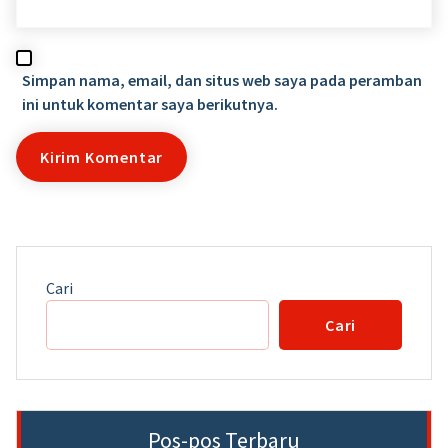
Simpan nama, email, dan situs web saya pada peramban
ini untuk komentar saya berikutnya.
Cari
Cari
Pos-pos Terbaru