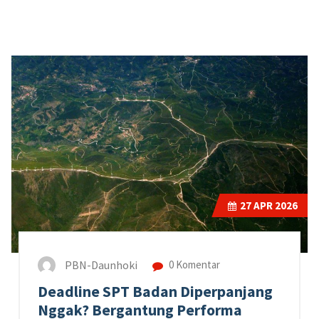
27
APR 2026
PBN-Daunhoki
0 Komentar
Deadline SPT Badan Diperpanjang
Nggak? Bergantung Performa