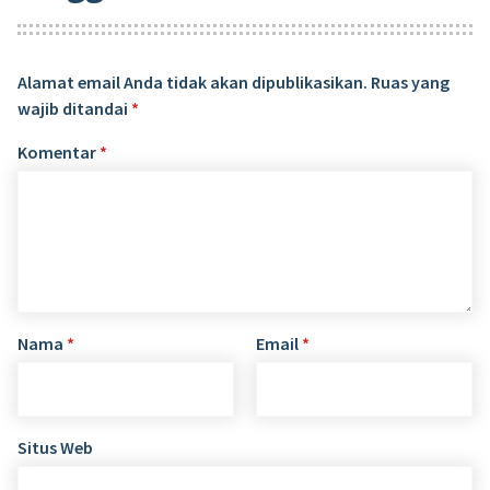
Alamat email Anda tidak akan dipublikasikan.
Ruas yang
wajib ditandai
*
Komentar
*
Nama
*
Email
*
Situs Web