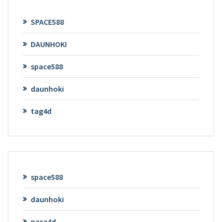
SPACE588
DAUNHOKI
space588
daunhoki
tag4d
space588
daunhoki
nasa4d