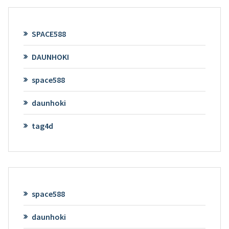
SPACE588
DAUNHOKI
space588
daunhoki
tag4d
space588
daunhoki