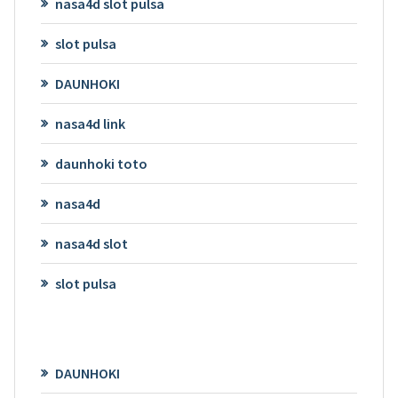
nasa4d slot pulsa
slot pulsa
DAUNHOKI
nasa4d link
daunhoki toto
nasa4d
nasa4d slot
slot pulsa
DAUNHOKI