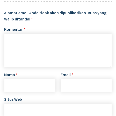
Alamat email Anda tidak akan dipublikasikan.
Ruas yang
wajib ditandai
*
Komentar
*
Nama
*
Email
*
Situs Web