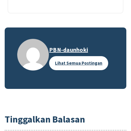
PBN-daunhoki
Lihat Semua Postingan
Tinggalkan Balasan