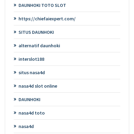
DAUNHOKI TOTO SLOT
https://chiefaiexpert.com/
SITUS DAUNHOKI
alternatif daunhoki
interslot188
situs nasa4d
nasa4d slot online
DAUNHOKI
nasa4d toto
nasa4d