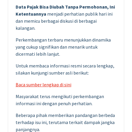
Data Pajak Bisa Diubah Tanpa Permohonan, Ini
Ketentuannya
menjadi perhatian publik hari ini
dan memicu berbagai diskusi di berbagai
kalangan.
Perkembangan terbaru menunjukkan dinamika
yang cukup signifikan dan menarik untuk
dicermati lebih lanjut.
Untuk membaca informasi resmi secara lengkap,
silakan kunjungi sumber asli berikut:
Baca sumber lengkap di sini
Masyarakat terus mengikuti perkembangan
informasi ini dengan penuh perhatian.
Beberapa pihak memberikan pandangan berbeda
terhadap isu ini, terutama terkait dampak jangka
panjangnya.