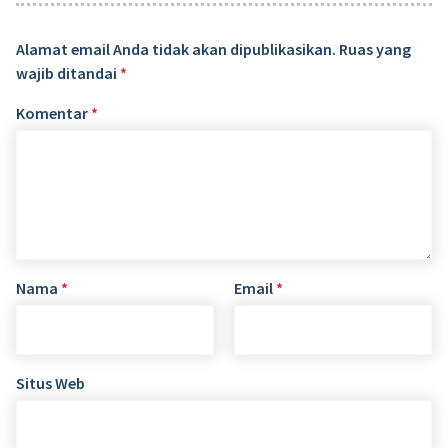
Alamat email Anda tidak akan dipublikasikan.
Ruas yang
wajib ditandai
*
Komentar
*
Nama
*
Email
*
Situs Web