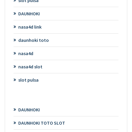
slot pulsa
DAUNHOKI
nasa4d link
daunhoki toto
nasa4d
nasa4d slot
slot pulsa
DAUNHOKI
DAUNHOKI TOTO SLOT