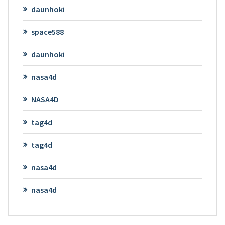
daunhoki
space588
daunhoki
nasa4d
NASA4D
tag4d
tag4d
nasa4d
nasa4d