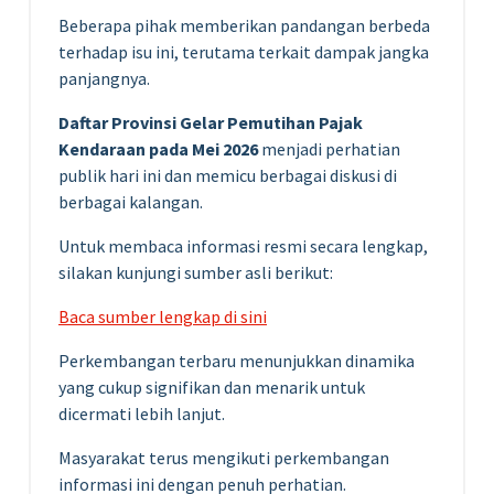
Beberapa pihak memberikan pandangan berbeda
terhadap isu ini, terutama terkait dampak jangka
panjangnya.
Daftar Provinsi Gelar Pemutihan Pajak
Kendaraan pada Mei 2026
menjadi perhatian
publik hari ini dan memicu berbagai diskusi di
berbagai kalangan.
Untuk membaca informasi resmi secara lengkap,
silakan kunjungi sumber asli berikut:
Baca sumber lengkap di sini
Perkembangan terbaru menunjukkan dinamika
yang cukup signifikan dan menarik untuk
dicermati lebih lanjut.
Masyarakat terus mengikuti perkembangan
informasi ini dengan penuh perhatian.