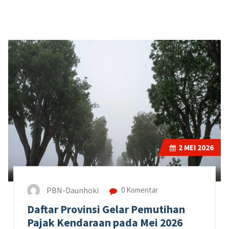
2
MEI 2026
PBN-Daunhoki
0 Komentar
Daftar Provinsi Gelar Pemutihan
Pajak Kendaraan pada Mei 2026