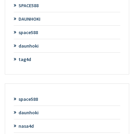
SPACE588
DAUNHOKI
space588
daunhoki
tag4d
space588
daunhoki
nasa4d