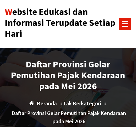
Lewati
Website Edukasi dan
ke
konten
Informasi Terupdate Setiap
Hari
Daftar Provinsi Gelar
Pemutihan Pajak Kendaraan
pada Mei 2026
Beranda
::
Tak Berkategori
::
Daftar Provinsi Gelar Pemutihan Pajak Kendaraan
pada Mei 2026