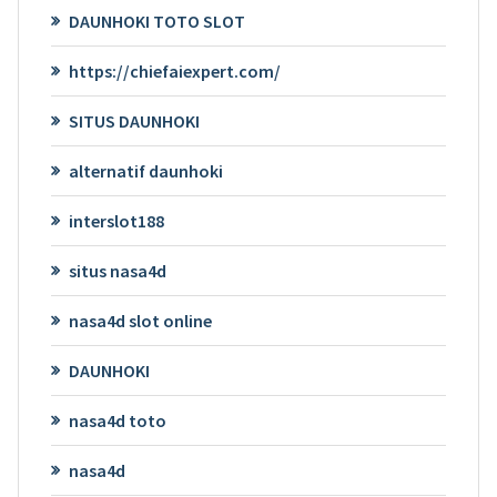
DAUNHOKI TOTO SLOT
https://chiefaiexpert.com/
SITUS DAUNHOKI
alternatif daunhoki
interslot188
situs nasa4d
nasa4d slot online
DAUNHOKI
nasa4d toto
nasa4d