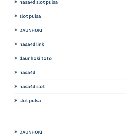
nasa4d slot pulsa
slot pulsa
DAUNHOKI
nasa4d link
daunhoki toto
nasa4d
nasa4d slot
slot pulsa
DAUNHOKI