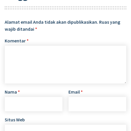
Alamat email Anda tidak akan dipublikasikan.
Ruas yang
wajib ditandai
*
Komentar
*
Nama
*
Email
*
Situs Web