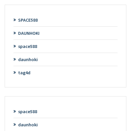
SPACE588
DAUNHOKI
space588
daunhoki
tag4d
space588
daunhoki