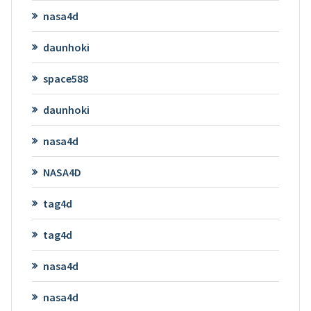
nasa4d
daunhoki
space588
daunhoki
nasa4d
NASA4D
tag4d
tag4d
nasa4d
nasa4d