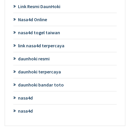
Link Resmi DaunHoki
Nasa4d Online
nasa4d togel taiwan
link nasa4d terpercaya
daunhoki resmi
daunhoki terpercaya
daunhoki bandar toto
nasa4d
nasa4d