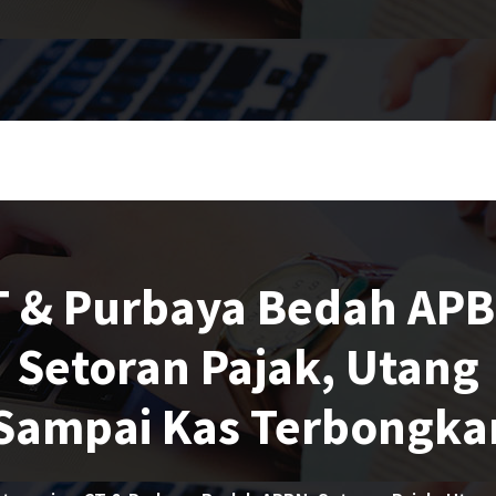
T & Purbaya Bedah APB
Setoran Pajak, Utang
Sampai Kas Terbongka