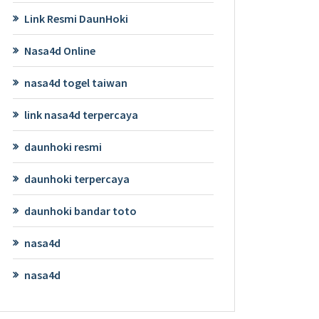
Link Resmi DaunHoki
Nasa4d Online
nasa4d togel taiwan
link nasa4d terpercaya
daunhoki resmi
daunhoki terpercaya
daunhoki bandar toto
nasa4d
nasa4d