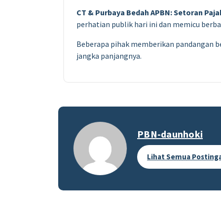
CT & Purbaya Bedah APBN: Setoran Paja
perhatian publik hari ini dan memicu berba
Beberapa pihak memberikan pandangan ber
jangka panjangnya.
PBN-daunhoki
Lihat Semua Posting