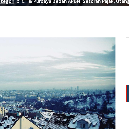
tegori
::
CT & Purbaya Bedah APBN: Setoran Pajak, Utan