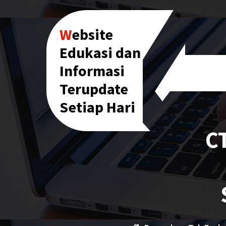
Lewati
ke
konten
Website
Edukasi dan
Informasi
Terupdate
Setiap Hari
C