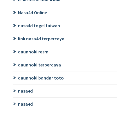
Nasa4d Online
nasa4d togel taiwan
link nasa4d terpercaya
daunhoki resmi
daunhoki terpercaya
daunhoki bandar toto
nasa4d
nasa4d