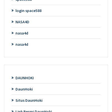
login space588
NASA4D
nasa4d
nasa4d
DAUNHOKI
DaunHoki
Situs DaunHoki
Link Resmi DaunHoki