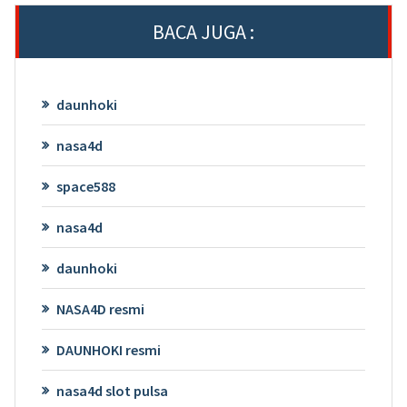
BACA JUGA :
daunhoki
nasa4d
space588
nasa4d
daunhoki
NASA4D resmi
DAUNHOKI resmi
nasa4d slot pulsa