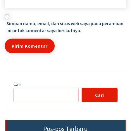
Simpan nama, email, dan situs web saya pada peramban
ini untuk komentar saya berikutnya.
Cari
Cari
Pos-pos Terbaru