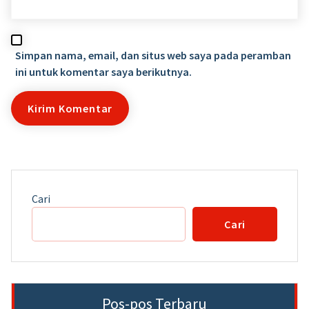
Simpan nama, email, dan situs web saya pada peramban
ini untuk komentar saya berikutnya.
Cari
Cari
Pos-pos Terbaru