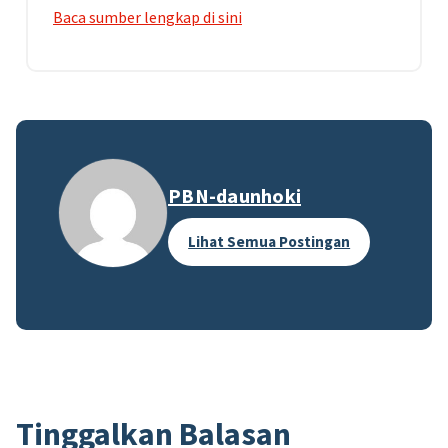
Baca sumber lengkap di sini
PBN-daunhoki
Lihat Semua Postingan
Tinggalkan Balasan