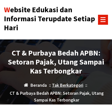
Lewati
Website Edukasi dan
ke
konten
Informasi Terupdate Setiap
Hari
CT & Purbaya Bedah APBN:
Setoran Pajak, Utang Sampai
Kas Terbongkar
Beranda
::
Tak Berkategori
::
CT & Purbaya Bedah APBN: Setoran Pajak, Utang
Sampai Kas Terbongkar