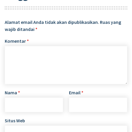
Alamat email Anda tidak akan dipublikasikan.
Ruas yang
wajib ditandai
*
Komentar
*
Nama
*
Email
*
Situs Web