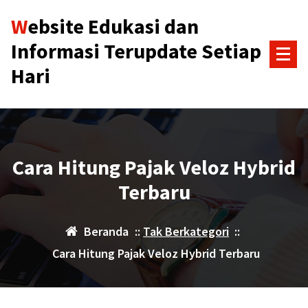
Lewati
Website Edukasi dan
ke
konten
Informasi Terupdate Setiap
Hari
Cara Hitung Pajak Veloz Hybrid
Terbaru
Beranda
::
Tak Berkategori
::
Cara Hitung Pajak Veloz Hybrid Terbaru