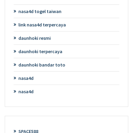
nasa4d togel taiwan
link nasa4d terpercaya
daunhoki resmi
daunhoki terpercaya
daunhoki bandar toto
nasa4d
nasa4d
SPACE588