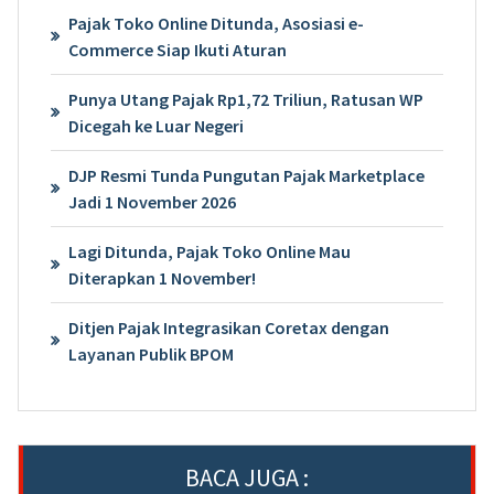
Pajak Toko Online Ditunda, Asosiasi e-
Commerce Siap Ikuti Aturan
Punya Utang Pajak Rp1,72 Triliun, Ratusan WP
Dicegah ke Luar Negeri
DJP Resmi Tunda Pungutan Pajak Marketplace
Jadi 1 November 2026
Lagi Ditunda, Pajak Toko Online Mau
Diterapkan 1 November!
Ditjen Pajak Integrasikan Coretax dengan
Layanan Publik BPOM
BACA JUGA :