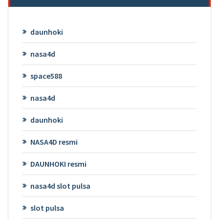
daunhoki
nasa4d
space588
nasa4d
daunhoki
NASA4D resmi
DAUNHOKI resmi
nasa4d slot pulsa
slot pulsa