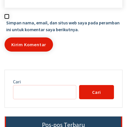
Simpan nama, email, dan situs web saya pada peramban
ini untuk komentar saya berikutnya.
Cari
Cari
Pos-pos Terbaru