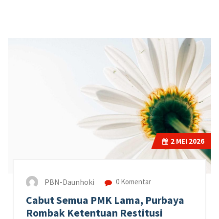
2
MEI 2026
PBN-Daunhoki
0 Komentar
Cabut Semua PMK Lama, Purbaya
Rombak Ketentuan Restitusi