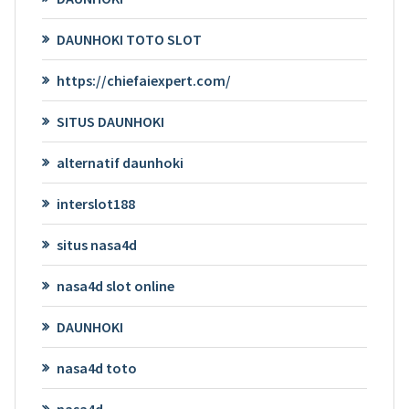
DAUNHOKI TOTO SLOT
https://chiefaiexpert.com/
SITUS DAUNHOKI
alternatif daunhoki
interslot188
situs nasa4d
nasa4d slot online
DAUNHOKI
nasa4d toto