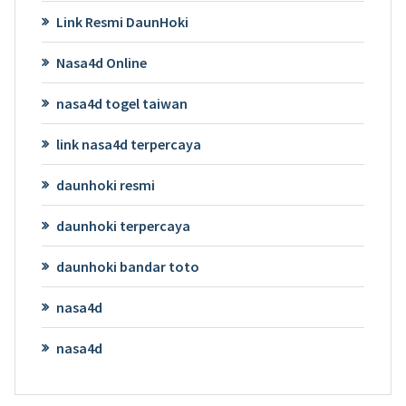
Link Resmi DaunHoki
Nasa4d Online
nasa4d togel taiwan
link nasa4d terpercaya
daunhoki resmi
daunhoki terpercaya
daunhoki bandar toto
nasa4d
nasa4d