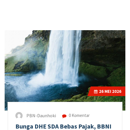
26
MEI 2026
PBN-Daunhoki
0 Komentar
Bunga DHE SDA Bebas Pajak, BBNI