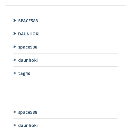
SPACE588
DAUNHOKI
space588
daunhoki
tag4d
space588
daunhoki