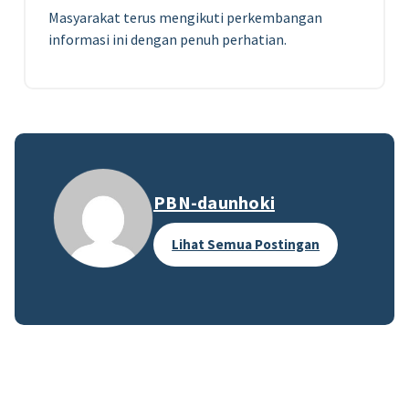
Masyarakat terus mengikuti perkembangan
informasi ini dengan penuh perhatian.
PBN-daunhoki
Lihat Semua Postingan