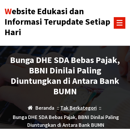
Lewati
Website Edukasi dan
ke
konten
Informasi Terupdate Setiap
Hari
Bunga DHE SDA Bebas Pajak,
BBNI Dinilai Paling
Diuntungkan di Antara Bank
BUMN
Beranda
::
Tak Berkategori
::
Bunga DHE SDA Bebas Pajak, BBNI Dinilai Paling
Diuntungkan di Antara Bank BUMN