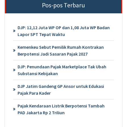
Pos-pos Terbaru
DJP: 12,12 Juta WP OP dan 1,08 Juta WP Badan
Lapor SPT Tepat Waktu
Kemenkeu Sebut Pemilik Rumah Kontrakan
Berpotensi Jadi Sasaran Pajak 2027
DJP: Penundaan Pajak Marketplace Tak Ubah
Substansi Kebijakan
DJP Jatim Gandeng GP Ansor untuk Edukasi
Pajak Para Kader
Pajak Kendaraan Listrik Berpotensi Tambah
PAD Jakarta Rp 2 Triliun