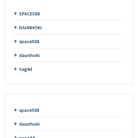
SPACE588
DAUNHOKI
space588
daunhoki
tag4d
space588
daunhoki
nasa4d