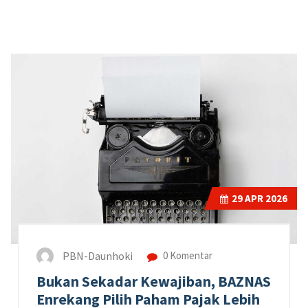
29
APR 2026
PBN-Daunhoki
0 Komentar
Bukan Sekadar Kewajiban, BAZNAS
Enrekang Pilih Paham Pajak Lebih