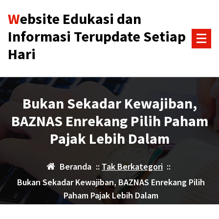
Lewati
Website Edukasi dan
ke
konten
Informasi Terupdate Setiap
Hari
Bukan Sekadar Kewajiban,
BAZNAS Enrekang Pilih Paham
Pajak Lebih Dalam
Beranda
::
Tak Berkategori
::
Bukan Sekadar Kewajiban, BAZNAS Enrekang Pilih
Paham Pajak Lebih Dalam