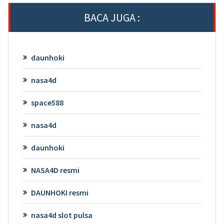
BACA JUGA :
daunhoki
nasa4d
space588
nasa4d
daunhoki
NASA4D resmi
DAUNHOKI resmi
nasa4d slot pulsa