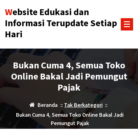
Lewati
Website Edukasi dan
ke
konten
Informasi Terupdate Setiap
Hari
Bukan Cuma 4, Semua Toko
Online Bakal Jadi Pemungut
Pajak
Beranda
::
Tak Berkategori
::
Bukan Cuma 4, Semua Toko Online Bakal Jadi
Pemungut Pajak