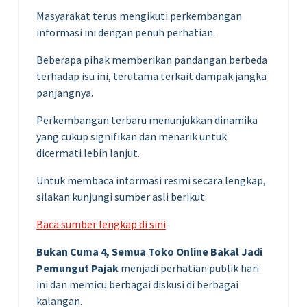
Masyarakat terus mengikuti perkembangan
informasi ini dengan penuh perhatian.
Beberapa pihak memberikan pandangan berbeda
terhadap isu ini, terutama terkait dampak jangka
panjangnya.
Perkembangan terbaru menunjukkan dinamika
yang cukup signifikan dan menarik untuk
dicermati lebih lanjut.
Untuk membaca informasi resmi secara lengkap,
silakan kunjungi sumber asli berikut:
Baca sumber lengkap di sini
Bukan Cuma 4, Semua Toko Online Bakal Jadi
Pemungut Pajak
menjadi perhatian publik hari
ini dan memicu berbagai diskusi di berbagai
kalangan.