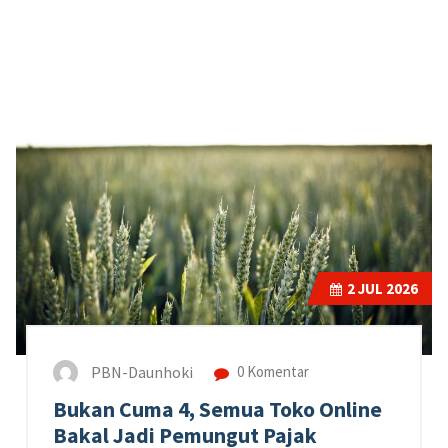
2
JUL 2026
PBN-Daunhoki
0 Komentar
Bukan Cuma 4, Semua Toko Online
Bakal Jadi Pemungut Pajak