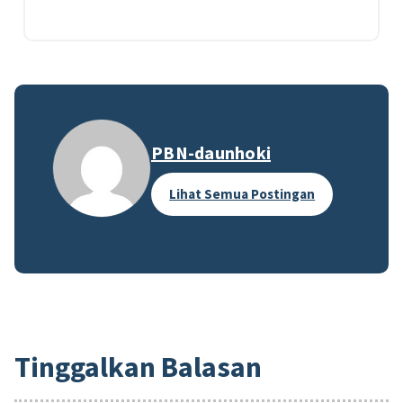
PBN-daunhoki
Lihat Semua Postingan
Tinggalkan Balasan