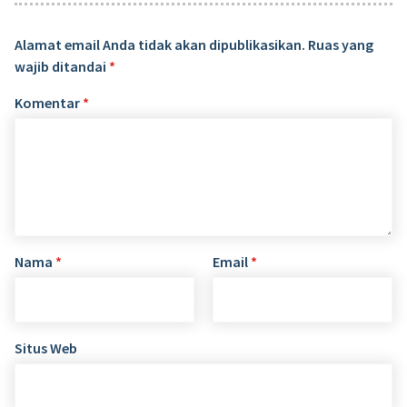
Alamat email Anda tidak akan dipublikasikan.
Ruas yang
wajib ditandai
*
Komentar
*
Nama
*
Email
*
Situs Web