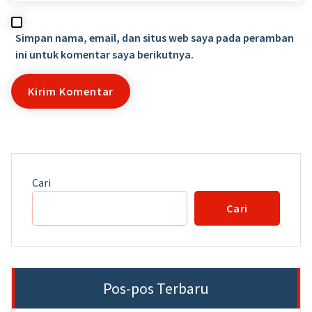
Simpan nama, email, dan situs web saya pada peramban
ini untuk komentar saya berikutnya.
Cari
Cari
Pos-pos Terbaru