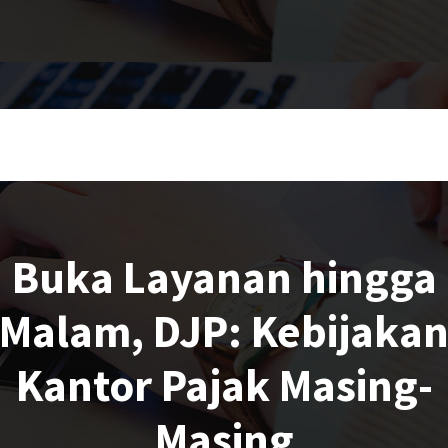
Buka Layanan hingga
Malam, DJP: Kebijaka
Kantor Pajak Masing-
Masing