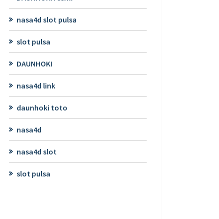
nasa4d slot pulsa
slot pulsa
DAUNHOKI
nasa4d link
daunhoki toto
nasa4d
nasa4d slot
slot pulsa