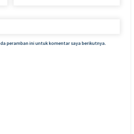
ada peramban ini untuk komentar saya berikutnya.