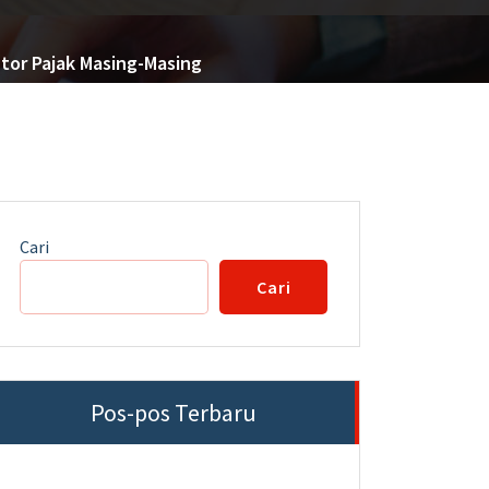
tor Pajak Masing-Masing
Cari
Cari
Pos-pos Terbaru