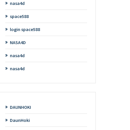
nasa4d
space588
login space588
NASA4D
nasa4d
nasa4d
DAUNHOKI
DaunHoki