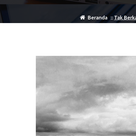
Beranda
::
Tak Berk