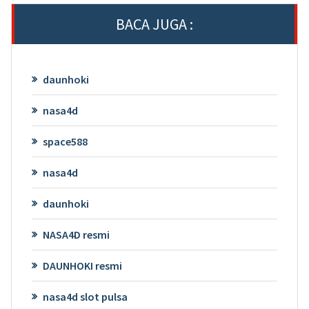
BACA JUGA :
daunhoki
nasa4d
space588
nasa4d
daunhoki
NASA4D resmi
DAUNHOKI resmi
nasa4d slot pulsa