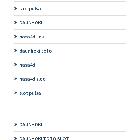
slot pulsa
DAUNHOKI
nasa4d link
daunhoki toto
nasa4d
nasa4d slot
slot pulsa
DAUNHOKI
DAUNHOKI TOTO SLOT