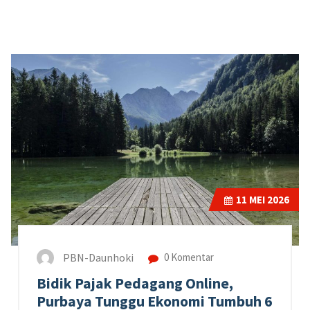
11
MEI 2026
PBN-Daunhoki
0 Komentar
Bidik Pajak Pedagang Online,
Purbaya Tunggu Ekonomi Tumbuh 6