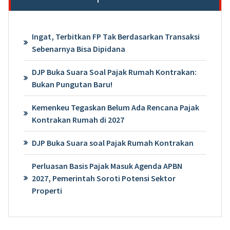
Ingat, Terbitkan FP Tak Berdasarkan Transaksi
Sebenarnya Bisa Dipidana
DJP Buka Suara Soal Pajak Rumah Kontrakan:
Bukan Pungutan Baru!
Kemenkeu Tegaskan Belum Ada Rencana Pajak
Kontrakan Rumah di 2027
DJP Buka Suara soal Pajak Rumah Kontrakan
Perluasan Basis Pajak Masuk Agenda APBN
2027, Pemerintah Soroti Potensi Sektor
Properti