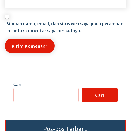
Simpan nama, email, dan situs web saya pada peramban
ini untuk komentar saya berikutnya.
Cari
Cari
Pos-pos Terbaru