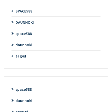
SPACE588
DAUNHOKI
space588
daunhoki
tag4d
space588
daunhoki
nasa4d