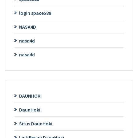
login space588
NASA4D
nasa4d
nasa4d
DAUNHOKI
DaunHoki
Situs DaunHoki
Link Resmi DaunHoki