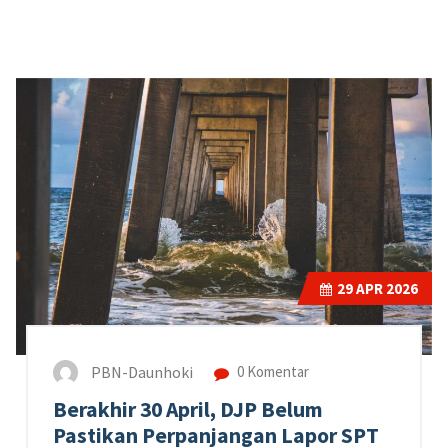
29
APR 2026
PBN-Daunhoki
0 Komentar
Berakhir 30 April, DJP Belum
Pastikan Perpanjangan Lapor SPT