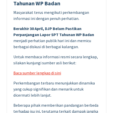
Tahunan WP Badan
Masyarakat terus mengikuti perkembangan
informasi ini dengan penuh perhatian.
Berakhir 30 April, DJP Belum Pastikan
Perpanjangan Lapor SPT Tahunan WP Badan
menjadi perhatian publik hari ini dan memicu
berbagai diskusi di berbagai kalangan.
Untuk membaca informasi resmi secara lengkap,
silakan kunjungi sumber asli berikut:
Baca sumber lengkap di sini
Perkembangan terbaru menunjukkan dinamika
yang cukup signifikan dan menarik untuk
dicermati lebih lanjut.
Beberapa pihak memberikan pandangan berbeda
terhadap isu ini, terutama terkait dampak jangka