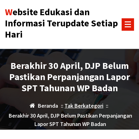
Lewati
Website Edukasi dan
ke
konten
Informasi Terupdate Setiap
Hari
Berakhir 30 April, DJP Belum
Pastikan Perpanjangan Lapor
SPT Tahunan WP Badan
Beranda
::
Tak Berkategori
::
Berakhir 30 April, DJP Belum Pastikan Perpanjangan
Lapor SPT Tahunan WP Badan