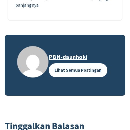
panjangnya.
PBN-daunhoki
Lihat Semua Postingan
Tinggalkan Balasan