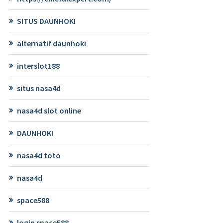
SITUS DAUNHOKI
alternatif daunhoki
interslot188
situs nasa4d
nasa4d slot online
DAUNHOKI
nasa4d toto
nasa4d
space588
login space588