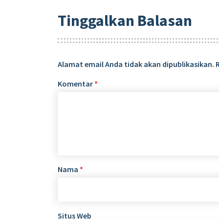
Tinggalkan Balasan
Alamat email Anda tidak akan dipublikasikan.
Komentar
*
Nama
*
Situs Web