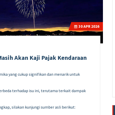
30
APR 2026
asih Akan Kaji Pajak Kendaraan
ka yang cukup signifikan dan menarik untuk
beda terhadap isu ini, terutama terkait dampak
kap, silakan kunjungi sumber asli berikut: