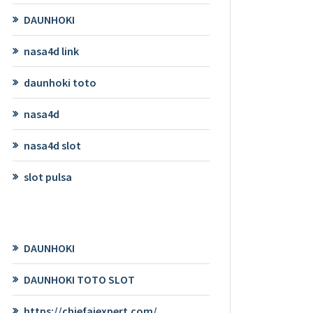
DAUNHOKI
nasa4d link
daunhoki toto
nasa4d
nasa4d slot
slot pulsa
DAUNHOKI
DAUNHOKI TOTO SLOT
https://chiefaiexpert.com/