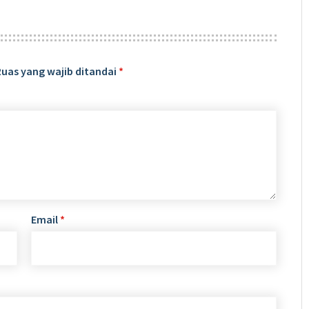
Ruas yang wajib ditandai
*
Email
*