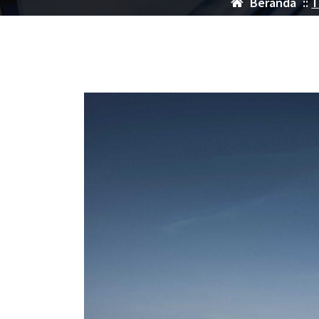
Beranda
::
T