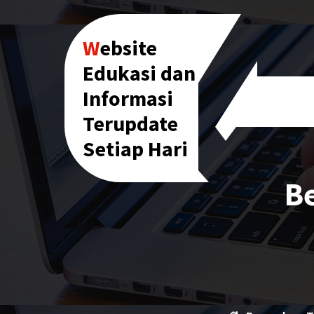
Lewati
ke
konten
Website
Edukasi dan
Informasi
Terupdate
Setiap Hari
Be