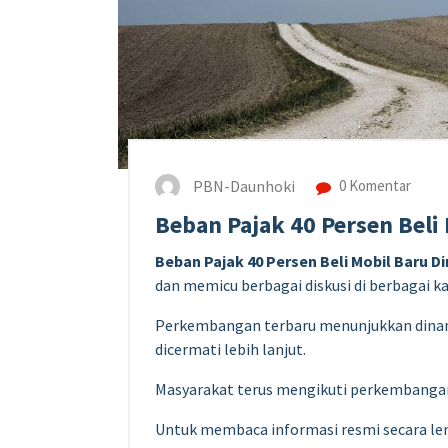
PBN-Daunhoki
0 Komentar
Beban Pajak 40 Persen Beli 
Beban Pajak 40 Persen Beli Mobil Baru Di
dan memicu berbagai diskusi di berbagai k
Perkembangan terbaru menunjukkan dinami
dicermati lebih lanjut.
Masyarakat terus mengikuti perkembangan 
Untuk membaca informasi resmi secara leng