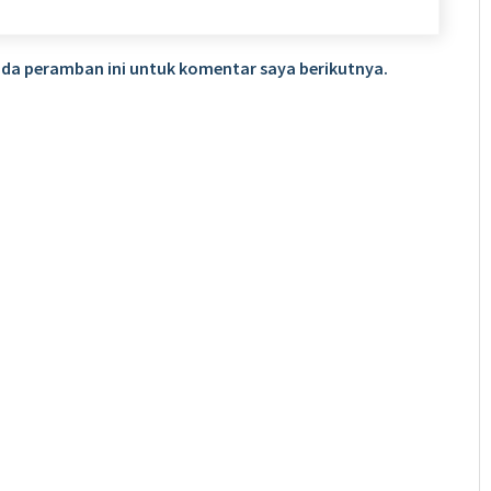
ada peramban ini untuk komentar saya berikutnya.