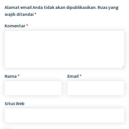
Alamat email Anda tidak akan dipublikasikan.
Ruas yang
wajib ditandai
*
Komentar
*
Nama
*
Email
*
Situs Web