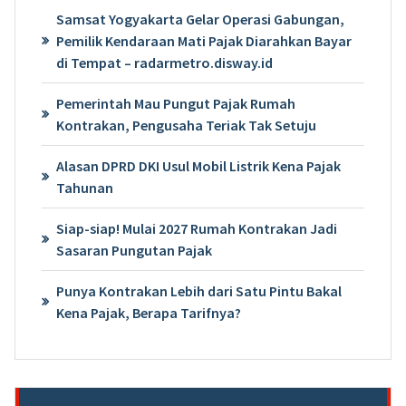
Samsat Yogyakarta Gelar Operasi Gabungan,
Pemilik Kendaraan Mati Pajak Diarahkan Bayar
di Tempat – radarmetro.disway.id
Pemerintah Mau Pungut Pajak Rumah
Kontrakan, Pengusaha Teriak Tak Setuju
Alasan DPRD DKI Usul Mobil Listrik Kena Pajak
Tahunan
Siap-siap! Mulai 2027 Rumah Kontrakan Jadi
Sasaran Pungutan Pajak
Punya Kontrakan Lebih dari Satu Pintu Bakal
Kena Pajak, Berapa Tarifnya?