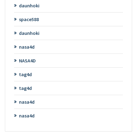
daunhoki
space588
daunhoki
nasa4d
NASA4D
tag4d
tag4d
nasa4d
nasa4d