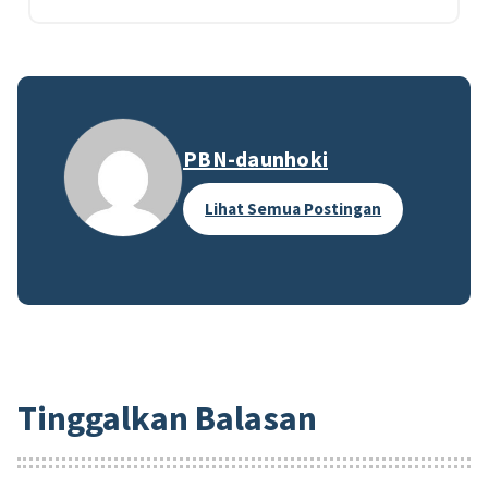
PBN-daunhoki
Lihat Semua Postingan
Tinggalkan Balasan