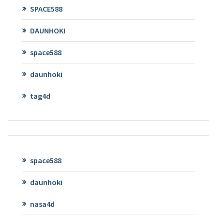
SPACE588
DAUNHOKI
space588
daunhoki
tag4d
space588
daunhoki
nasa4d