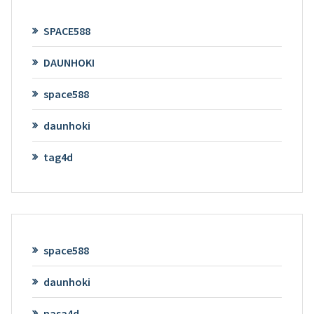
SPACE588
DAUNHOKI
space588
daunhoki
tag4d
space588
daunhoki
nasa4d