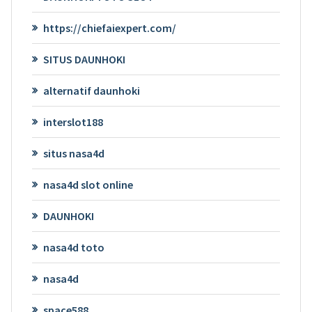
https://chiefaiexpert.com/
SITUS DAUNHOKI
alternatif daunhoki
interslot188
situs nasa4d
nasa4d slot online
DAUNHOKI
nasa4d toto
nasa4d
space588