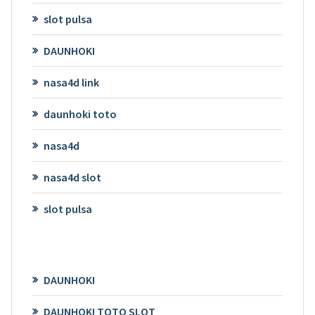
slot pulsa
DAUNHOKI
nasa4d link
daunhoki toto
nasa4d
nasa4d slot
slot pulsa
DAUNHOKI
DAUNHOKI TOTO SLOT