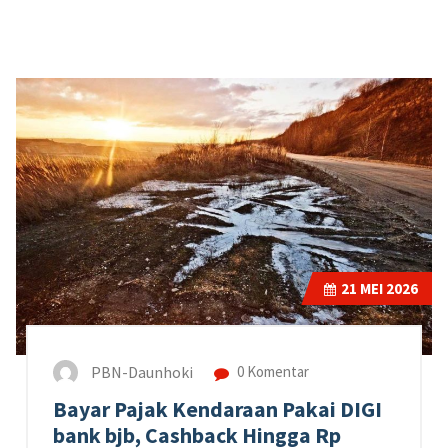
21
MEI 2026
PBN-Daunhoki
0 Komentar
Bayar Pajak Kendaraan Pakai DIGI
bank bjb, Cashback Hingga Rp