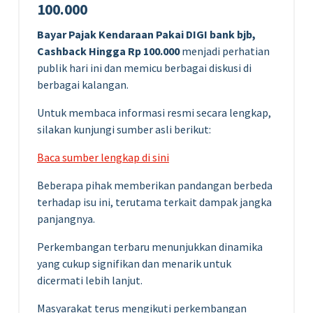
100.000
Bayar Pajak Kendaraan Pakai DIGI bank bjb,
Cashback Hingga Rp 100.000
menjadi perhatian
publik hari ini dan memicu berbagai diskusi di
berbagai kalangan.
Untuk membaca informasi resmi secara lengkap,
silakan kunjungi sumber asli berikut:
Baca sumber lengkap di sini
Beberapa pihak memberikan pandangan berbeda
terhadap isu ini, terutama terkait dampak jangka
panjangnya.
Perkembangan terbaru menunjukkan dinamika
yang cukup signifikan dan menarik untuk
dicermati lebih lanjut.
Masyarakat terus mengikuti perkembangan