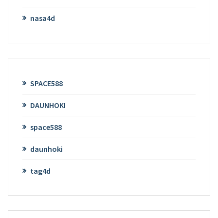
nasa4d
SPACE588
DAUNHOKI
space588
daunhoki
tag4d