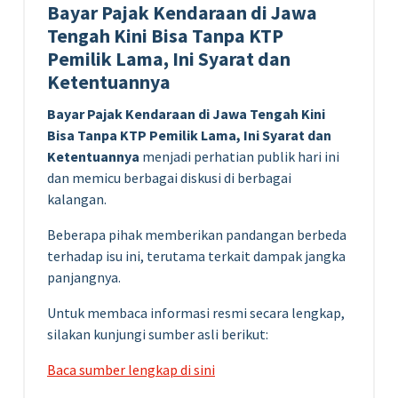
Bayar Pajak Kendaraan di Jawa
Tengah Kini Bisa Tanpa KTP
Pemilik Lama, Ini Syarat dan
Ketentuannya
Bayar Pajak Kendaraan di Jawa Tengah Kini
Bisa Tanpa KTP Pemilik Lama, Ini Syarat dan
Ketentuannya
menjadi perhatian publik hari ini
dan memicu berbagai diskusi di berbagai
kalangan.
Beberapa pihak memberikan pandangan berbeda
terhadap isu ini, terutama terkait dampak jangka
panjangnya.
Untuk membaca informasi resmi secara lengkap,
silakan kunjungi sumber asli berikut:
Baca sumber lengkap di sini