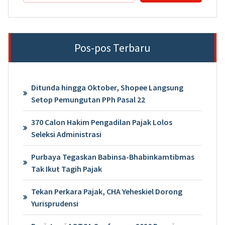
Pos-pos Terbaru
Ditunda hingga Oktober, Shopee Langsung
Setop Pemungutan PPh Pasal 22
370 Calon Hakim Pengadilan Pajak Lolos
Seleksi Administrasi
Purbaya Tegaskan Babinsa-Bhabinkamtibmas
Tak Ikut Tagih Pajak
Tekan Perkara Pajak, CHA Yeheskiel Dorong
Yurisprudensi