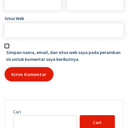
Situs Web
Simpan nama, email, dan situs web saya pada peramban
ini untuk komentar saya berikutnya.
Cari
Cari