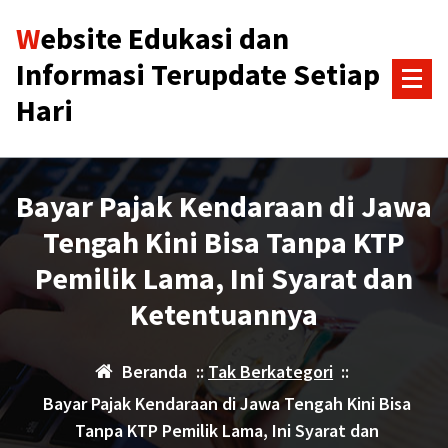
Lewati
Website Edukasi dan
ke
konten
Informasi Terupdate Setiap
Hari
Bayar Pajak Kendaraan di Jawa
Tengah Kini Bisa Tanpa KTP
Pemilik Lama, Ini Syarat dan
Ketentuannya
Beranda
::
Tak Berkategori
::
Bayar Pajak Kendaraan di Jawa Tengah Kini Bisa
Tanpa KTP Pemilik Lama, Ini Syarat dan