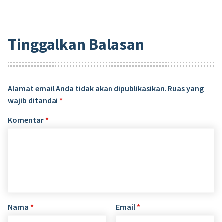
Tinggalkan Balasan
Alamat email Anda tidak akan dipublikasikan.
Ruas yang
wajib ditandai
*
Komentar
*
Nama
*
Email
*