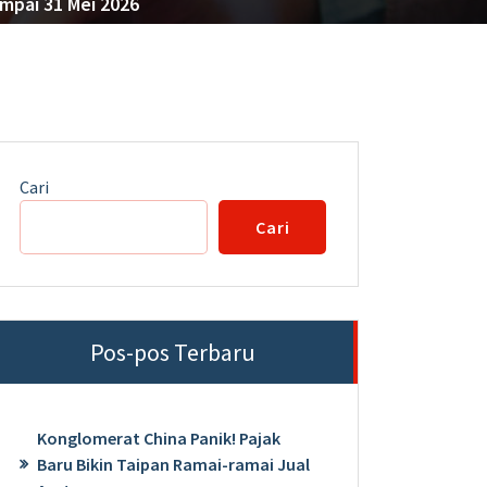
mpai 31 Mei 2026
Cari
Cari
Pos-pos Terbaru
Konglomerat China Panik! Pajak
Baru Bikin Taipan Ramai-ramai Jual