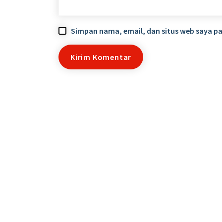
Simpan nama, email, dan situs web saya p