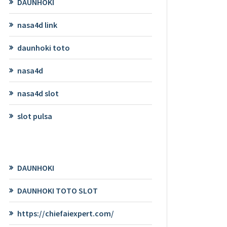
DAUNHOKI
nasa4d link
daunhoki toto
nasa4d
nasa4d slot
slot pulsa
DAUNHOKI
DAUNHOKI TOTO SLOT
https://chiefaiexpert.com/