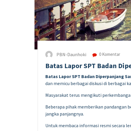
PBN-Daunhoki
0 Komentar
Batas Lapor SPT Badan Dip
Batas Lapor SPT Badan Diperpanjang Sam
dan memicu berbagai diskusi di berbagai k
Masyarakat terus mengikuti perkembangan 
Beberapa pihak memberikan pandangan ber
jangka panjangnya.
Untuk membaca informasi resmi secara leng