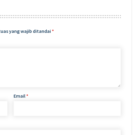
Ruas yang wajib ditandai
*
Email
*