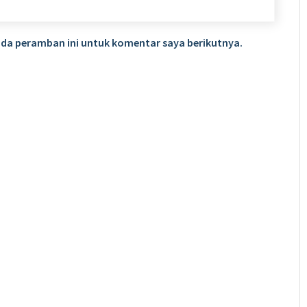
ada peramban ini untuk komentar saya berikutnya.