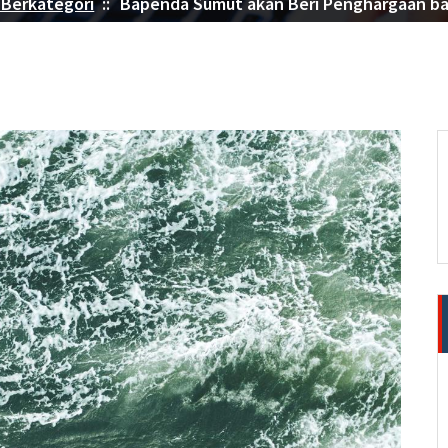
 Berkategori
::
Bapenda Sumut akan Beri Penghargaan bag