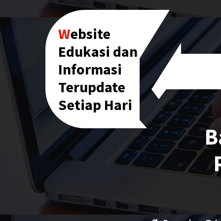
Lewati
ke
konten
Website
Edukasi dan
Informasi
Terupdate
Setiap Hari
B