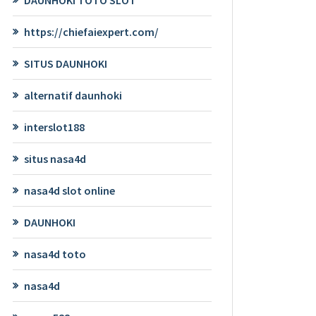
https://chiefaiexpert.com/
SITUS DAUNHOKI
alternatif daunhoki
interslot188
situs nasa4d
nasa4d slot online
DAUNHOKI
nasa4d toto
nasa4d