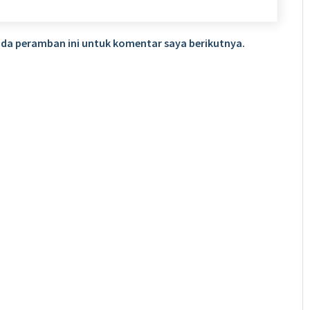
ada peramban ini untuk komentar saya berikutnya.