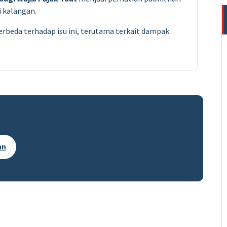
i kalangan.
beda terhadap isu ini, terutama terkait dampak
an