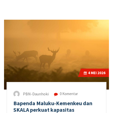
4
MEI 2026
PBN-Daunhoki
0 Komentar
Bapenda Maluku-Kemenkeu dan
SKALA perkuat kapasitas