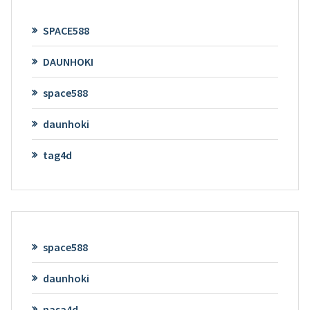
SPACE588
DAUNHOKI
space588
daunhoki
tag4d
space588
daunhoki
nasa4d