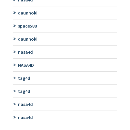
daunhoki
space588
daunhoki
nasa4d
NASA4D
tag4d
tag4d
nasa4d
nasa4d