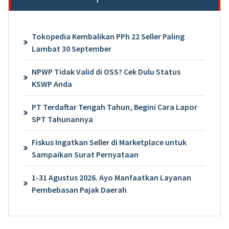
Tokopedia Kembalikan PPh 22 Seller Paling
Lambat 30 September
NPWP Tidak Valid di OSS? Cek Dulu Status
KSWP Anda
PT Terdaftar Tengah Tahun, Begini Cara Lapor
SPT Tahunannya
Fiskus Ingatkan Seller di Marketplace untuk
Sampaikan Surat Pernyataan
1-31 Agustus 2026. Ayo Manfaatkan Layanan
Pembebasan Pajak Daerah