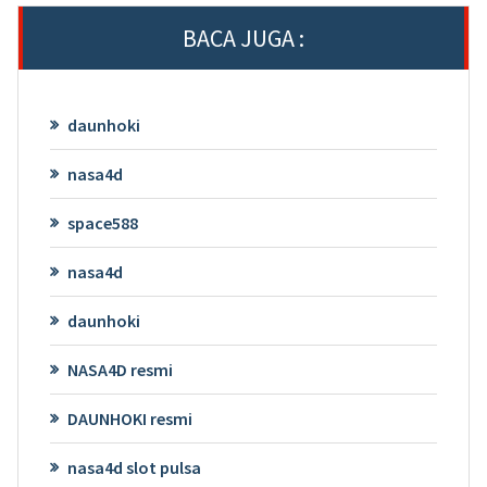
BACA JUGA :
daunhoki
nasa4d
space588
nasa4d
daunhoki
NASA4D resmi
DAUNHOKI resmi
nasa4d slot pulsa