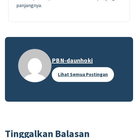
panjangnya.
PBN-daunhoki
Lihat Semua Postingan
Tinggalkan Balasan