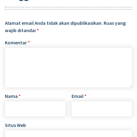
Alamat email Anda tidak akan dipublikasikan.
Ruas yang
wajib ditandai
*
Komentar
*
Nama
*
Email
*
Situs Web