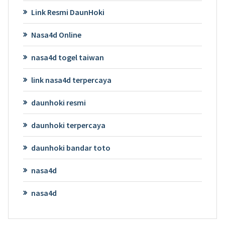
Link Resmi DaunHoki
Nasa4d Online
nasa4d togel taiwan
link nasa4d terpercaya
daunhoki resmi
daunhoki terpercaya
daunhoki bandar toto
nasa4d
nasa4d