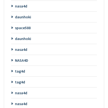
nasa4d
daunhoki
space588
daunhoki
nasa4d
NASA4D
tag4d
tag4d
nasa4d
nasa4d