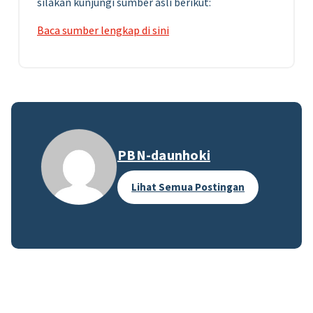
silakan kunjungi sumber asli berikut:
Baca sumber lengkap di sini
PBN-daunhoki
Lihat Semua Postingan