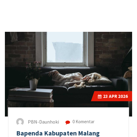
23
APR 2026
PBN-Daunhoki
0 Komentar
Bapenda Kabupaten Malang