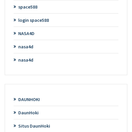
space588
login space588
NASA4D
nasa4d
nasa4d
DAUNHOKI
DaunHoki
Situs DaunHoki