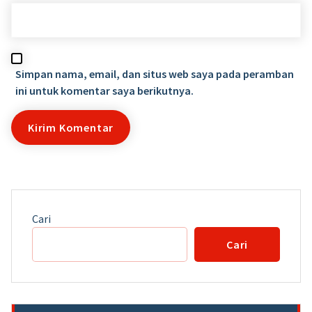
Simpan nama, email, dan situs web saya pada peramban
ini untuk komentar saya berikutnya.
Cari
Cari