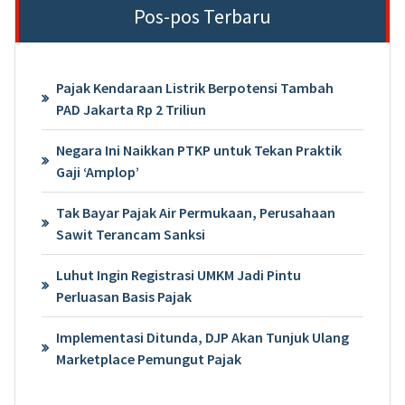
Pos-pos Terbaru
Pajak Kendaraan Listrik Berpotensi Tambah
PAD Jakarta Rp 2 Triliun
Negara Ini Naikkan PTKP untuk Tekan Praktik
Gaji ‘Amplop’
Tak Bayar Pajak Air Permukaan, Perusahaan
Sawit Terancam Sanksi
Luhut Ingin Registrasi UMKM Jadi Pintu
Perluasan Basis Pajak
Implementasi Ditunda, DJP Akan Tunjuk Ulang
Marketplace Pemungut Pajak