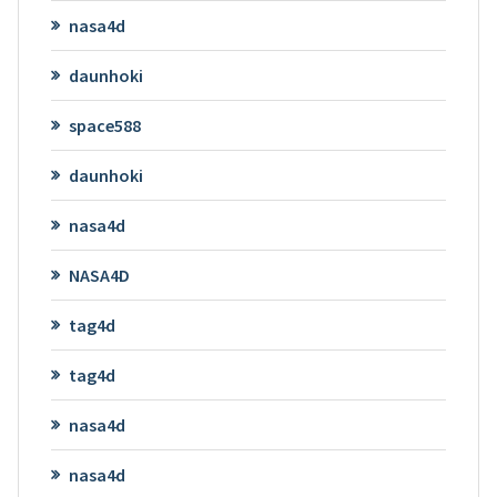
nasa4d
daunhoki
space588
daunhoki
nasa4d
NASA4D
tag4d
tag4d
nasa4d
nasa4d