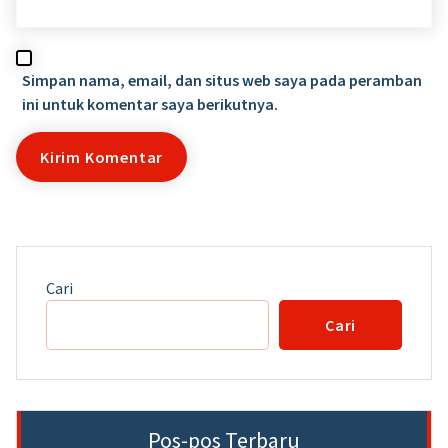
Simpan nama, email, dan situs web saya pada peramban
ini untuk komentar saya berikutnya.
Cari
Cari
Pos-pos Terbaru