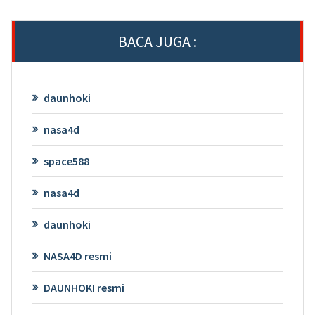
BACA JUGA :
daunhoki
nasa4d
space588
nasa4d
daunhoki
NASA4D resmi
DAUNHOKI resmi