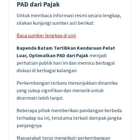
PAD dari Pajak
Untuk membaca informasi resmi secara lengkap,
silakan kunjungi sumber asli berikut:
Baca sumber lengkap di sini
Bapenda Batam Tertibkan Kendaraan Pelat
Luar, Optimalkan PAD dari Pajak
menjadi
perhatian publik hari ini dan memicu berbagai
diskusi di berbagai kalangan.
Perkembangan terbaru menunjukkan dinamika
yang cukup signifikan dan menarik untuk
dicermati lebih lanjut.
Beberapa pihak memberikan pandangan berbeda
terhadap isu ini, terutama terkait dampak jangka
panjangnya.
Masyarakat terus mengikuti perkembangan