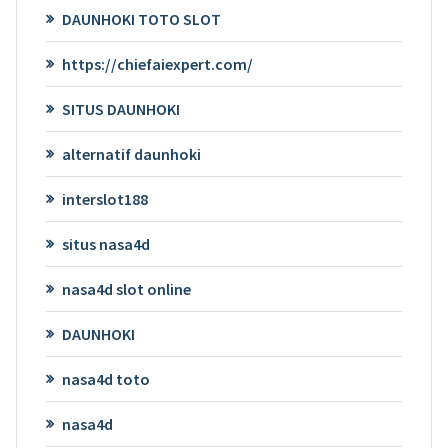
DAUNHOKI TOTO SLOT
https://chiefaiexpert.com/
SITUS DAUNHOKI
alternatif daunhoki
interslot188
situs nasa4d
nasa4d slot online
DAUNHOKI
nasa4d toto
nasa4d