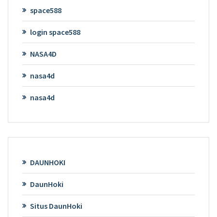
space588
login space588
NASA4D
nasa4d
nasa4d
DAUNHOKI
DaunHoki
Situs DaunHoki