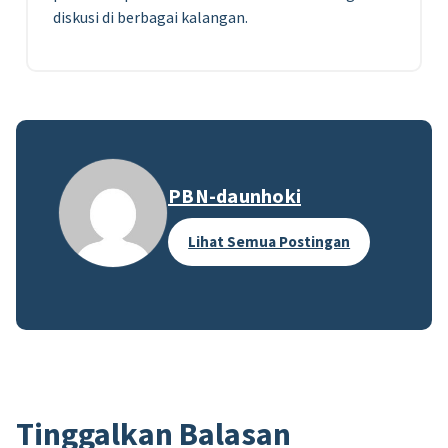
diskusi di berbagai kalangan.
PBN-daunhoki
Lihat Semua Postingan
Tinggalkan Balasan