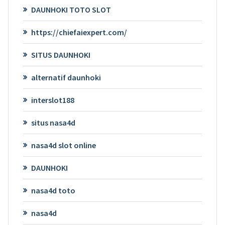
DAUNHOKI TOTO SLOT
https://chiefaiexpert.com/
SITUS DAUNHOKI
alternatif daunhoki
interslot188
situs nasa4d
nasa4d slot online
DAUNHOKI
nasa4d toto
nasa4d