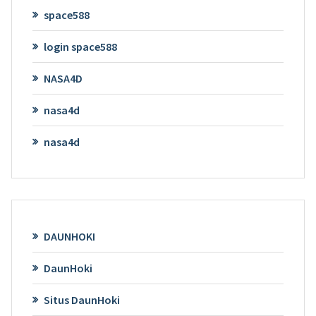
space588
login space588
NASA4D
nasa4d
nasa4d
DAUNHOKI
DaunHoki
Situs DaunHoki