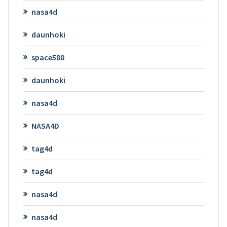
nasa4d
daunhoki
space588
daunhoki
nasa4d
NASA4D
tag4d
tag4d
nasa4d
nasa4d