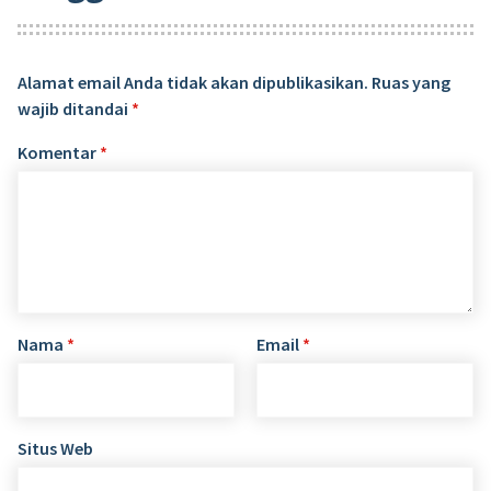
Alamat email Anda tidak akan dipublikasikan.
Ruas yang
wajib ditandai
*
Komentar
*
Nama
*
Email
*
Situs Web