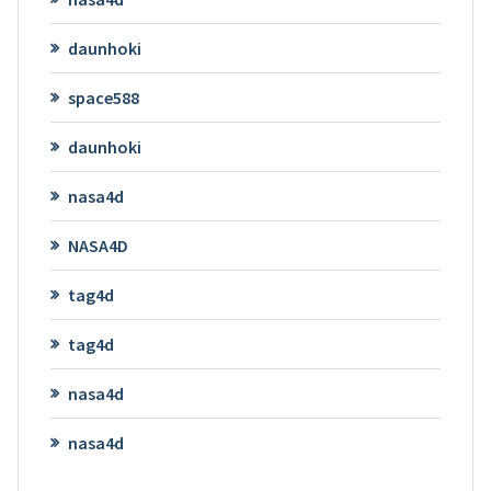
daunhoki
space588
daunhoki
nasa4d
NASA4D
tag4d
tag4d
nasa4d
nasa4d