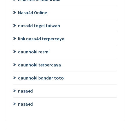
Nasa4d Online
nasa4d togel taiwan
link nasa4d terpercaya
daunhoki resmi
daunhoki terpercaya
daunhoki bandar toto
nasa4d
nasa4d