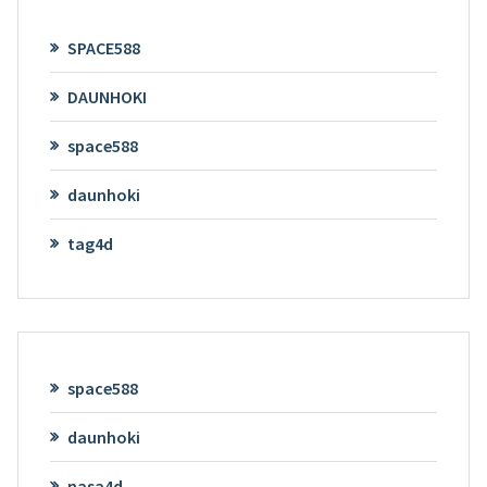
SPACE588
DAUNHOKI
space588
daunhoki
tag4d
space588
daunhoki
nasa4d