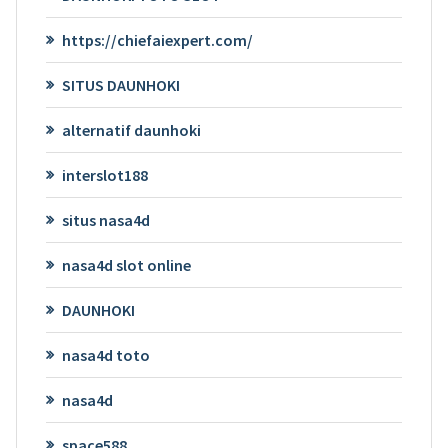
https://chiefaiexpert.com/
SITUS DAUNHOKI
alternatif daunhoki
interslot188
situs nasa4d
nasa4d slot online
DAUNHOKI
nasa4d toto
nasa4d
space588