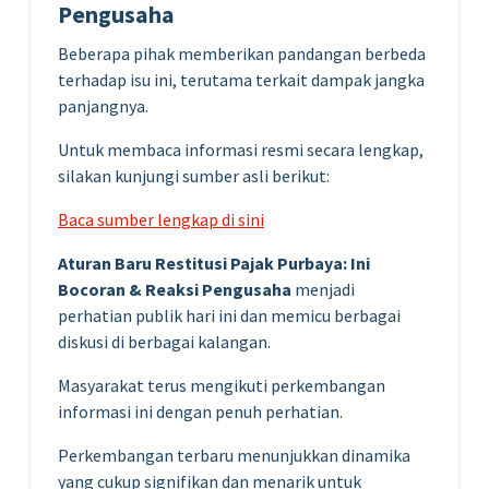
Pengusaha
Beberapa pihak memberikan pandangan berbeda
terhadap isu ini, terutama terkait dampak jangka
panjangnya.
Untuk membaca informasi resmi secara lengkap,
silakan kunjungi sumber asli berikut:
Baca sumber lengkap di sini
Aturan Baru Restitusi Pajak Purbaya: Ini
Bocoran & Reaksi Pengusaha
menjadi
perhatian publik hari ini dan memicu berbagai
diskusi di berbagai kalangan.
Masyarakat terus mengikuti perkembangan
informasi ini dengan penuh perhatian.
Perkembangan terbaru menunjukkan dinamika
yang cukup signifikan dan menarik untuk