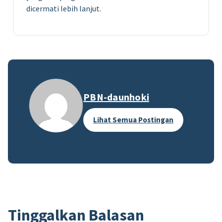
dicermati lebih lanjut.
PBN-daunhoki
Lihat Semua Postingan
Tinggalkan Balasan