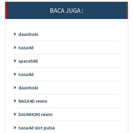
BACA JUGA :
daunhoki
nasa4d
space588
nasa4d
daunhoki
NASA4D resmi
DAUNHOKI resmi
nasa4d slot pulsa