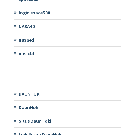
login space588
NASA4D
nasa4d
nasa4d
DAUNHOKI
DaunHoki
Situs DaunHoki
Link Resmi DaunHoki