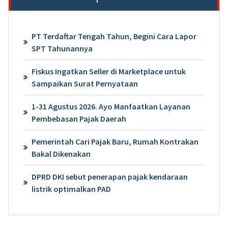
PT Terdaftar Tengah Tahun, Begini Cara Lapor
SPT Tahunannya
Fiskus Ingatkan Seller di Marketplace untuk
Sampaikan Surat Pernyataan
1-31 Agustus 2026. Ayo Manfaatkan Layanan
Pembebasan Pajak Daerah
Pemerintah Cari Pajak Baru, Rumah Kontrakan
Bakal Dikenakan
DPRD DKI sebut penerapan pajak kendaraan
listrik optimalkan PAD