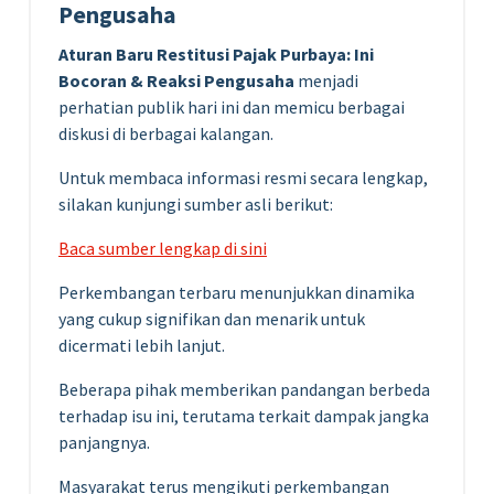
Pengusaha
Aturan Baru Restitusi Pajak Purbaya: Ini
Bocoran & Reaksi Pengusaha
menjadi
perhatian publik hari ini dan memicu berbagai
diskusi di berbagai kalangan.
Untuk membaca informasi resmi secara lengkap,
silakan kunjungi sumber asli berikut:
Baca sumber lengkap di sini
Perkembangan terbaru menunjukkan dinamika
yang cukup signifikan dan menarik untuk
dicermati lebih lanjut.
Beberapa pihak memberikan pandangan berbeda
terhadap isu ini, terutama terkait dampak jangka
panjangnya.
Masyarakat terus mengikuti perkembangan