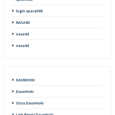
login space588
NASA4D
nasa4d
nasa4d
DAUNHOKI
DaunHoki
Situs DaunHoki
Link Resmi DaunHoki