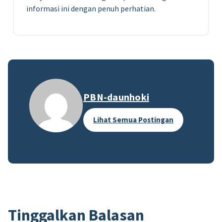
informasi ini dengan penuh perhatian.
PBN-daunhoki
Lihat Semua Postingan
Tinggalkan Balasan