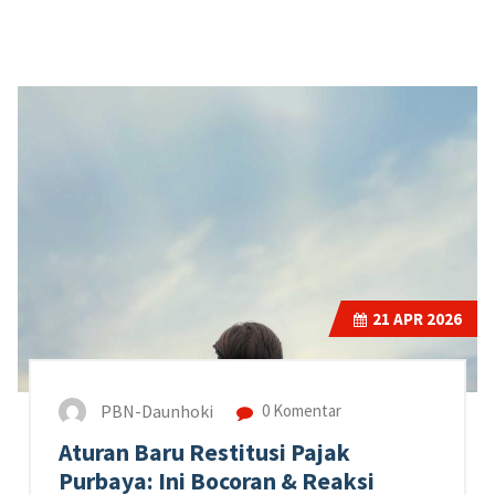
21
APR 2026
PBN-Daunhoki
0 Komentar
Aturan Baru Restitusi Pajak
Purbaya: Ini Bocoran & Reaksi