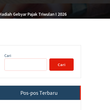
adiah Gebyar Pajak Triwulan I 2026
Cari
Cari
Pos-pos Terbaru