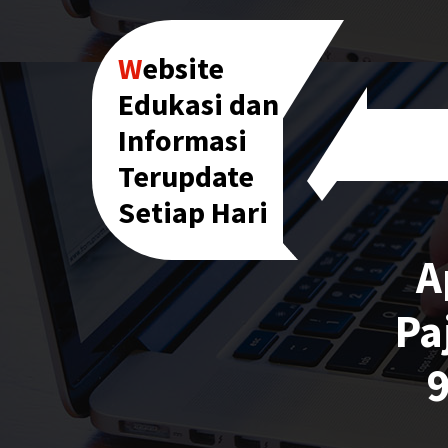
Lewati
ke
konten
Website
Edukasi dan
Informasi
Terupdate
Setiap Hari
A
Pa
9