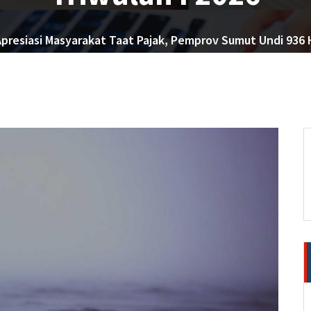
Apresiasi Masyarakat Taat Pajak, Pemprov Sumut Undi 936 H