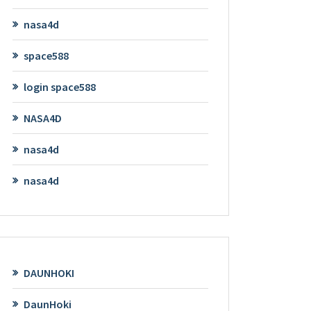
nasa4d
space588
login space588
NASA4D
nasa4d
nasa4d
DAUNHOKI
DaunHoki