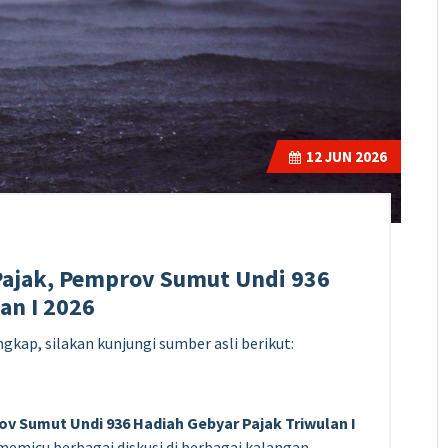
12
JUN 2026
 Pajak, Pemprov Sumut Undi 936
an I 2026
kap, silakan kunjungi sumber asli berikut:
ov Sumut Undi 936 Hadiah Gebyar Pajak Triwulan I
 memicu berbagai diskusi di berbagai kalangan.