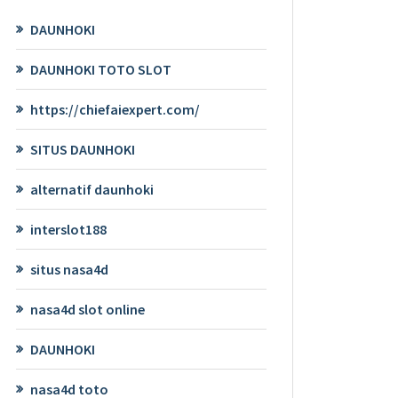
DAUNHOKI
DAUNHOKI TOTO SLOT
https://chiefaiexpert.com/
SITUS DAUNHOKI
alternatif daunhoki
interslot188
situs nasa4d
nasa4d slot online
DAUNHOKI
nasa4d toto