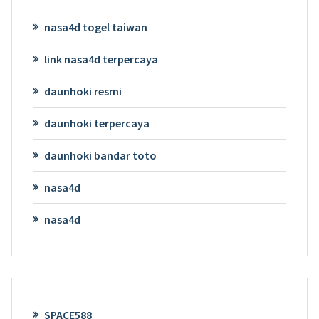
nasa4d togel taiwan
link nasa4d terpercaya
daunhoki resmi
daunhoki terpercaya
daunhoki bandar toto
nasa4d
nasa4d
SPACE588