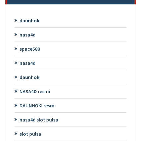
daunhoki
nasa4d
space588
nasa4d
daunhoki
NASA4D resmi
DAUNHOKI resmi
nasa4d slot pulsa
slot pulsa