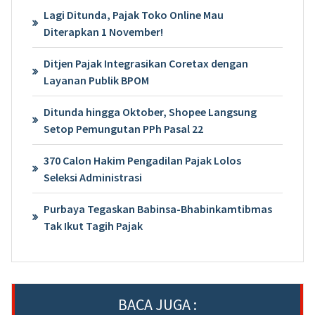
Lagi Ditunda, Pajak Toko Online Mau
Diterapkan 1 November!
Ditjen Pajak Integrasikan Coretax dengan
Layanan Publik BPOM
Ditunda hingga Oktober, Shopee Langsung
Setop Pemungutan PPh Pasal 22
370 Calon Hakim Pengadilan Pajak Lolos
Seleksi Administrasi
Purbaya Tegaskan Babinsa-Bhabinkamtibmas
Tak Ikut Tagih Pajak
BACA JUGA :