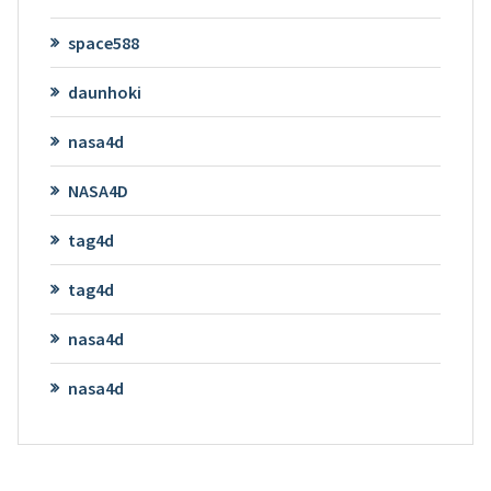
space588
daunhoki
nasa4d
NASA4D
tag4d
tag4d
nasa4d
nasa4d