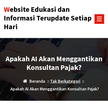
Lewati
Website Edukasi dan
ke
konten
Informasi Terupdate Setiap
Hari
Apakah AI Akan Menggantikan
Konsultan Pajak?
Beranda
::
Tak Berkategori
::
Apakah AI Akan Menggantikan Konsultan Pajak?