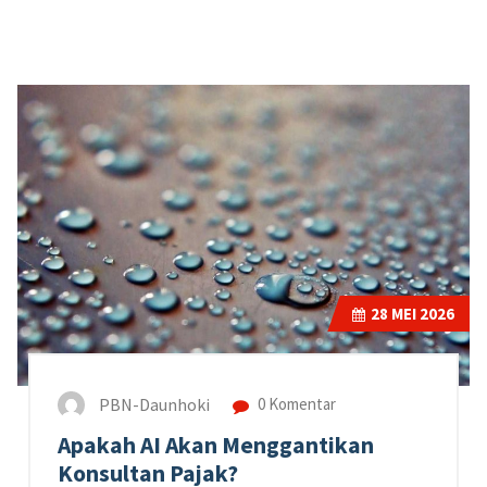
28
MEI 2026
PBN-Daunhoki
0 Komentar
Apakah AI Akan Menggantikan
Konsultan Pajak?