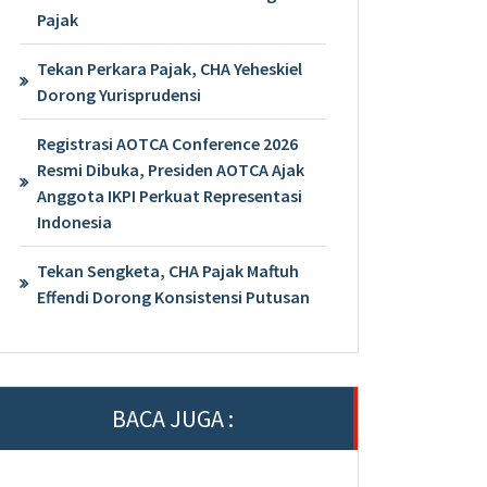
Pajak
Tekan Perkara Pajak, CHA Yeheskiel
Dorong Yurisprudensi
Registrasi AOTCA Conference 2026
Resmi Dibuka, Presiden AOTCA Ajak
Anggota IKPI Perkuat Representasi
Indonesia
Tekan Sengketa, CHA Pajak Maftuh
Effendi Dorong Konsistensi Putusan
BACA JUGA :