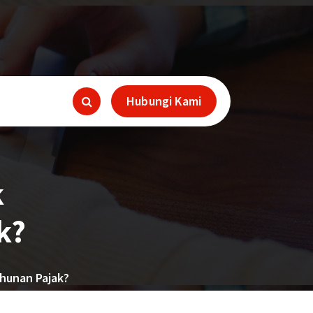
Hubungi Kami
k
k?
ahunan Pajak?