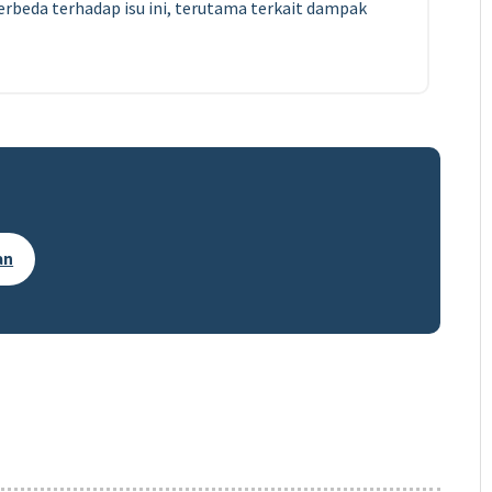
beda terhadap isu ini, terutama terkait dampak
an