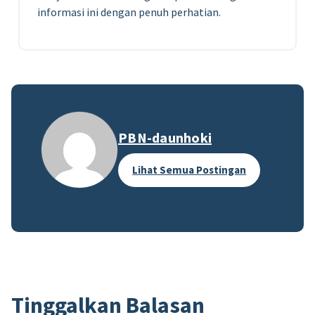
informasi ini dengan penuh perhatian.
PBN-daunhoki
Lihat Semua Postingan
Tinggalkan Balasan