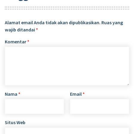
Alamat email Anda tidak akan dipublikasikan.
Ruas yang
wajib ditandai
*
Komentar
*
Nama
*
Email
*
Situs Web