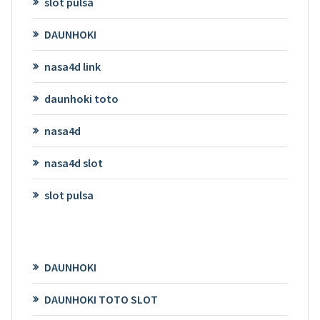
slot pulsa
DAUNHOKI
nasa4d link
daunhoki toto
nasa4d
nasa4d slot
slot pulsa
DAUNHOKI
DAUNHOKI TOTO SLOT