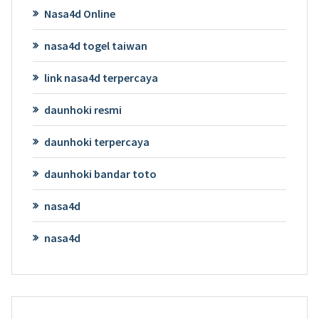
Nasa4d Online
nasa4d togel taiwan
link nasa4d terpercaya
daunhoki resmi
daunhoki terpercaya
daunhoki bandar toto
nasa4d
nasa4d