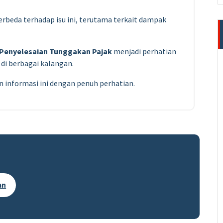
beda terhadap isu ini, terutama terkait dampak
i Penyelesaian Tunggakan Pajak
menjadi perhatian
 di berbagai kalangan.
informasi ini dengan penuh perhatian.
an