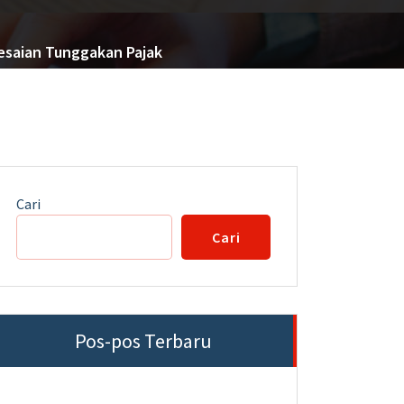
lesaian Tunggakan Pajak
Cari
Cari
Pos-pos Terbaru