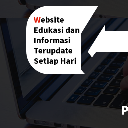
Lewati
ke
konten
Website
Edukasi dan
Informasi
Terupdate
Setiap Hari
P