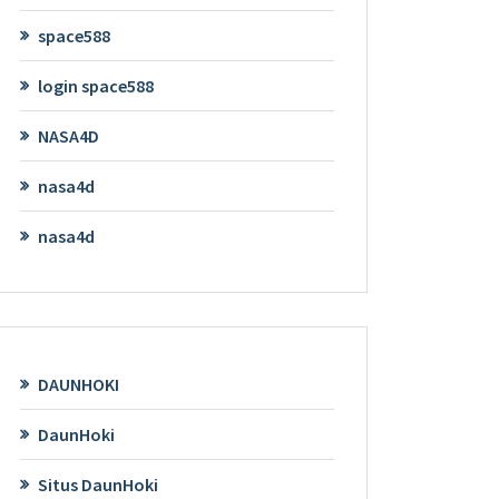
space588
login space588
NASA4D
nasa4d
nasa4d
DAUNHOKI
DaunHoki
Situs DaunHoki