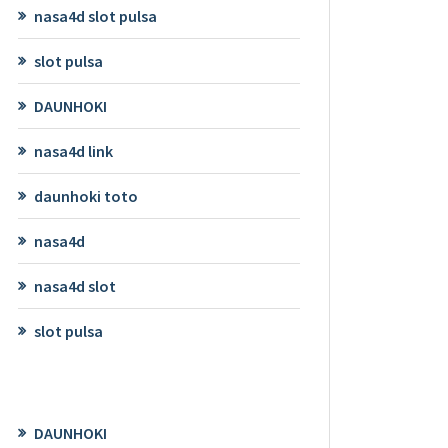
nasa4d slot pulsa
slot pulsa
DAUNHOKI
nasa4d link
daunhoki toto
nasa4d
nasa4d slot
slot pulsa
DAUNHOKI