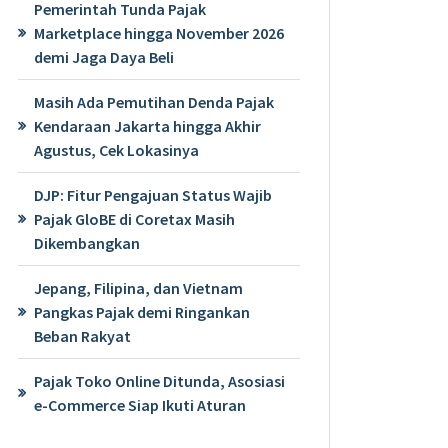
Pemerintah Tunda Pajak
Marketplace hingga November 2026
demi Jaga Daya Beli
Masih Ada Pemutihan Denda Pajak
Kendaraan Jakarta hingga Akhir
Agustus, Cek Lokasinya
DJP: Fitur Pengajuan Status Wajib
Pajak GloBE di Coretax Masih
Dikembangkan
Jepang, Filipina, dan Vietnam
Pangkas Pajak demi Ringankan
Beban Rakyat
Pajak Toko Online Ditunda, Asosiasi
e-Commerce Siap Ikuti Aturan