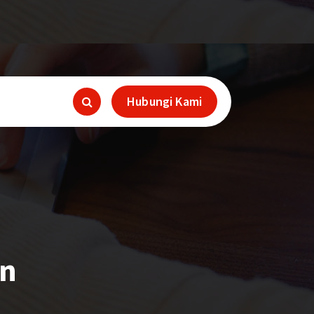
Hubungi Kami
an