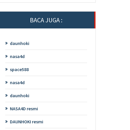
BACA JUGA :
daunhoki
nasa4d
space588
nasa4d
daunhoki
NASA4D resmi
DAUNHOKI resmi