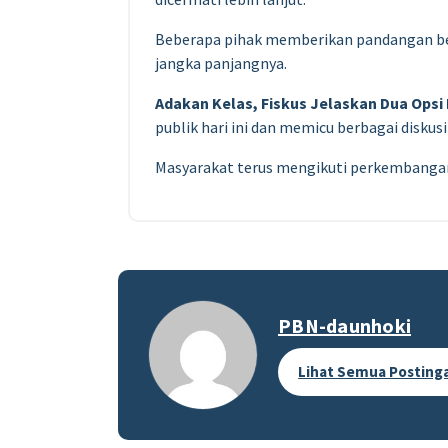
Beberapa pihak memberikan pandangan ber
jangka panjangnya.
Adakan Kelas, Fiskus Jelaskan Dua Ops
publik hari ini dan memicu berbagai diskusi
Masyarakat terus mengikuti perkembangan 
PBN-daunhoki
Lihat Semua Posting