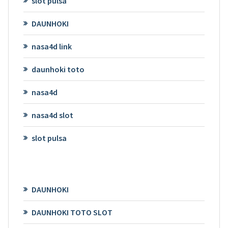
slot pulsa
DAUNHOKI
nasa4d link
daunhoki toto
nasa4d
nasa4d slot
slot pulsa
DAUNHOKI
DAUNHOKI TOTO SLOT