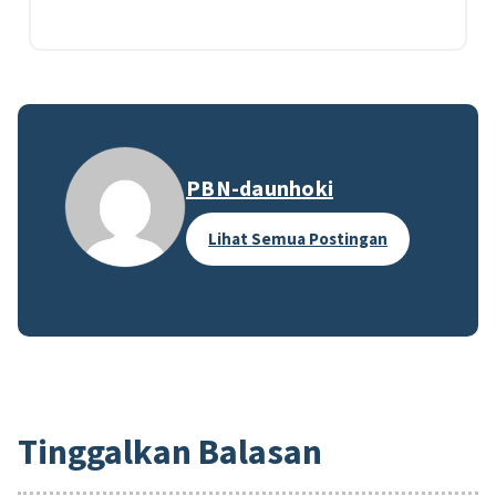
PBN-daunhoki
Lihat Semua Postingan
Tinggalkan Balasan