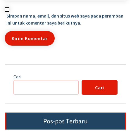
Simpan nama, email, dan situs web saya pada peramban
ini untuk komentar saya berikutnya.
Cari
Cari
Pos-pos Terbaru