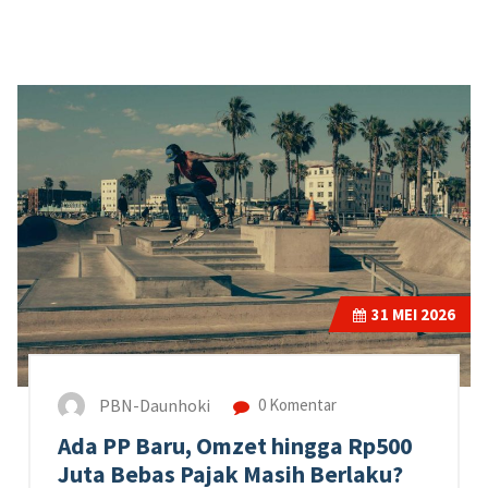
31
MEI 2026
PBN-Daunhoki
0 Komentar
Ada PP Baru, Omzet hingga Rp500
Juta Bebas Pajak Masih Berlaku?