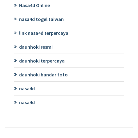
Nasa4d Online
nasa4d togel taiwan
link nasa4d terpercaya
daunhoki resmi
daunhoki terpercaya
daunhoki bandar toto
nasa4d
nasa4d