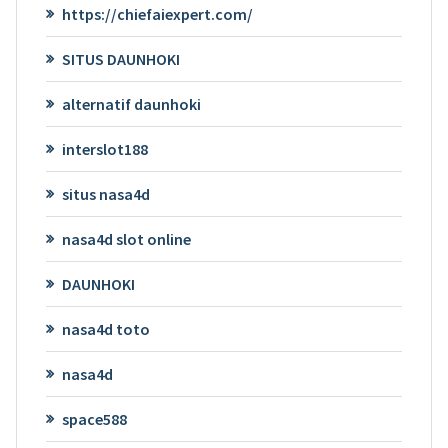
https://chiefaiexpert.com/
SITUS DAUNHOKI
alternatif daunhoki
interslot188
situs nasa4d
nasa4d slot online
DAUNHOKI
nasa4d toto
nasa4d
space588