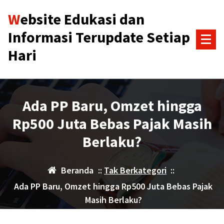
Lewati
Website Edukasi dan
ke
konten
Informasi Terupdate Setiap
Hari
Ada PP Baru, Omzet hingga
Rp500 Juta Bebas Pajak Masih
Berlaku?
Beranda
::
Tak Berkategori
::
Ada PP Baru, Omzet hingga Rp500 Juta Bebas Pajak
Masih Berlaku?