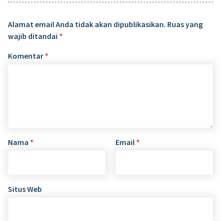
Alamat email Anda tidak akan dipublikasikan.
Ruas yang
wajib ditandai
*
Komentar
*
Nama
*
Email
*
Situs Web