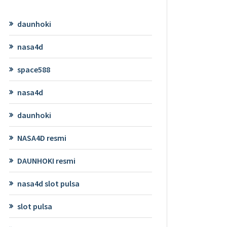
daunhoki
nasa4d
space588
nasa4d
daunhoki
NASA4D resmi
DAUNHOKI resmi
nasa4d slot pulsa
slot pulsa