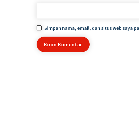
Simpan nama, email, dan situs web saya p