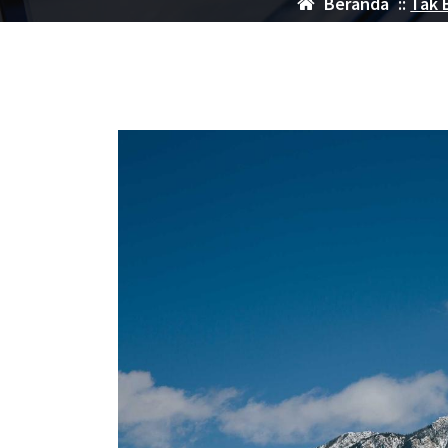
Beranda
::
Tak 