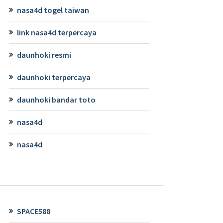
nasa4d togel taiwan
link nasa4d terpercaya
daunhoki resmi
daunhoki terpercaya
daunhoki bandar toto
nasa4d
nasa4d
SPACE588