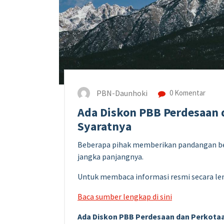
PBN-Daunhoki
0 Komentar
Ada Diskon PBB Perdesaan 
Syaratnya
Beberapa pihak memberikan pandangan ber
jangka panjangnya.
Untuk membaca informasi resmi secara leng
Baca sumber lengkap di sini
Ada Diskon PBB Perdesaan dan Perkotaa