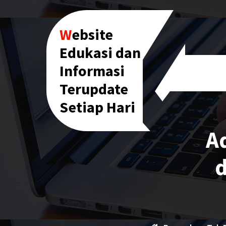
Lewati
ke
konten
Website
Edukasi dan
Informasi
Terupdate
Setiap Hari
A
d