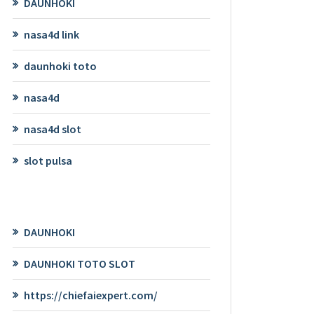
DAUNHOKI
nasa4d link
daunhoki toto
nasa4d
nasa4d slot
slot pulsa
DAUNHOKI
DAUNHOKI TOTO SLOT
https://chiefaiexpert.com/