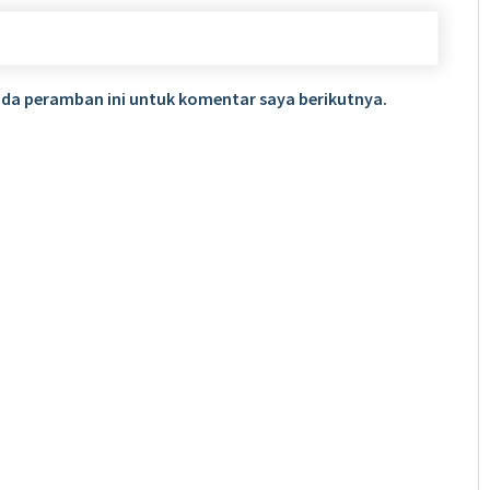
ada peramban ini untuk komentar saya berikutnya.