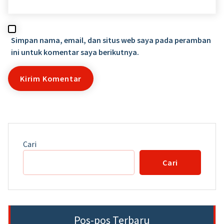
Simpan nama, email, dan situs web saya pada peramban
ini untuk komentar saya berikutnya.
Cari
Cari
Pos-pos Terbaru