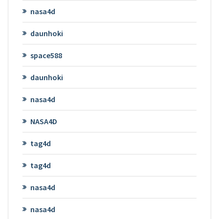
nasa4d
daunhoki
space588
daunhoki
nasa4d
NASA4D
tag4d
tag4d
nasa4d
nasa4d