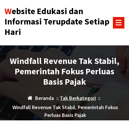
Lewati
Website Edukasi dan
ke
konten
Informasi Terupdate Setiap
Hari
Windfall Revenue Tak Stabil,
Pemerintah Fokus Perluas
Basis Pajak
Beranda
::
Tak Berkategori
::
Windfall Revenue Tak Stabil, Pemerintah Fokus
Perluas Basis Pajak