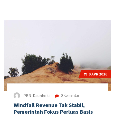
9
APR 2026
PBN-Daunhoki
0 Komentar
Windfall Revenue Tak Stabil,
Pemerintah Fokus Perluas Basis