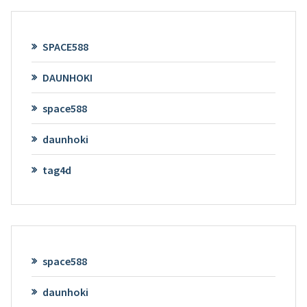
SPACE588
DAUNHOKI
space588
daunhoki
tag4d
space588
daunhoki