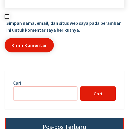
Simpan nama, email, dan situs web saya pada peramban
ini untuk komentar saya berikutnya.
Cari
Cari
Pos-pos Terbaru