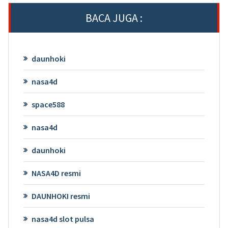
BACA JUGA :
daunhoki
nasa4d
space588
nasa4d
daunhoki
NASA4D resmi
DAUNHOKI resmi
nasa4d slot pulsa