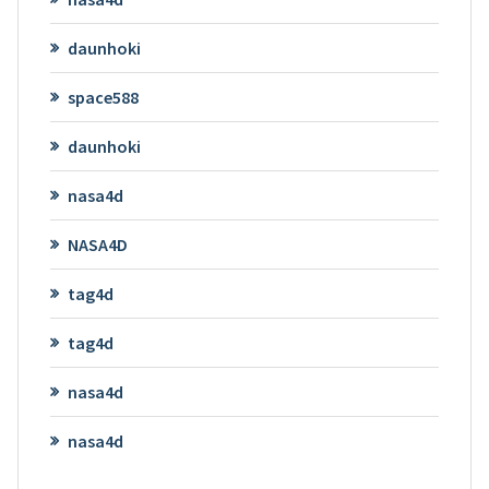
daunhoki
space588
daunhoki
nasa4d
NASA4D
tag4d
tag4d
nasa4d
nasa4d