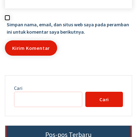
Simpan nama, email, dan situs web saya pada peramban
ini untuk komentar saya berikutnya.
Cari
Cari
Pos-pos Terbaru