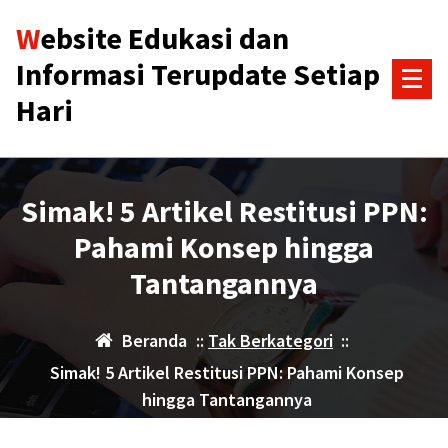
Lewati
Website Edukasi dan
ke
konten
Informasi Terupdate Setiap
Hari
Simak! 5 Artikel Restitusi PPN:
Pahami Konsep hingga
Tantangannya
Beranda
::
Tak Berkategori
::
Simak! 5 Artikel Restitusi PPN: Pahami Konsep
hingga Tantangannya