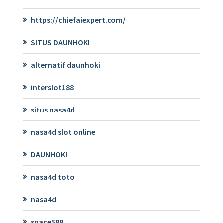
https://chiefaiexpert.com/
SITUS DAUNHOKI
alternatif daunhoki
interslot188
situs nasa4d
nasa4d slot online
DAUNHOKI
nasa4d toto
nasa4d
space588