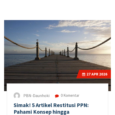
27
APR 2026
PBN-Daunhoki
0 Komentar
Simak! 5 Artikel Restitusi PPN:
Pahami Konsep hingga