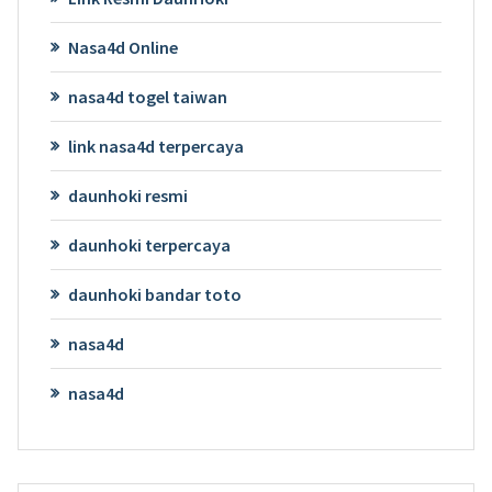
Nasa4d Online
nasa4d togel taiwan
link nasa4d terpercaya
daunhoki resmi
daunhoki terpercaya
daunhoki bandar toto
nasa4d
nasa4d