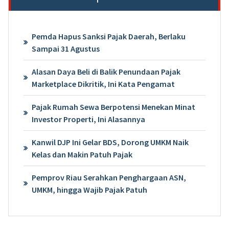
Pemda Hapus Sanksi Pajak Daerah, Berlaku
Sampai 31 Agustus
Alasan Daya Beli di Balik Penundaan Pajak
Marketplace Dikritik, Ini Kata Pengamat
Pajak Rumah Sewa Berpotensi Menekan Minat
Investor Properti, Ini Alasannya
Kanwil DJP Ini Gelar BDS, Dorong UMKM Naik
Kelas dan Makin Patuh Pajak
Pemprov Riau Serahkan Penghargaan ASN,
UMKM, hingga Wajib Pajak Patuh