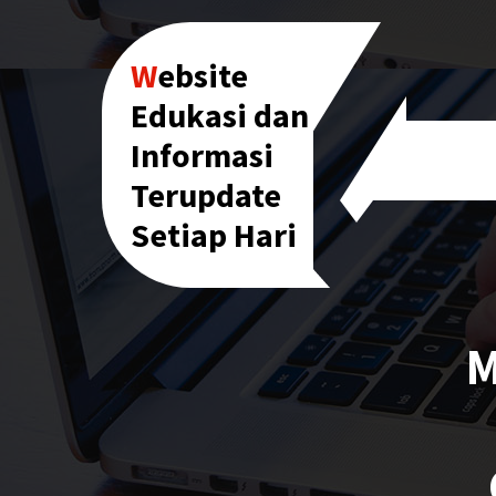
Lewati
ke
konten
Website
Edukasi dan
Informasi
Terupdate
Setiap Hari
M