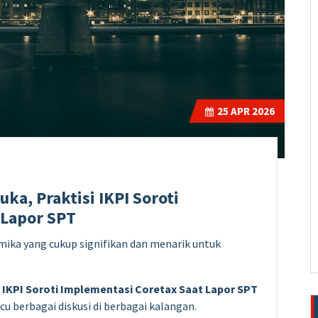
25
APR 2026
a, Praktisi IKPI Soroti
 Lapor SPT
ka yang cukup signifikan dan menarik untuk
IKPI Soroti Implementasi Coretax Saat Lapor SPT
cu berbagai diskusi di berbagai kalangan.