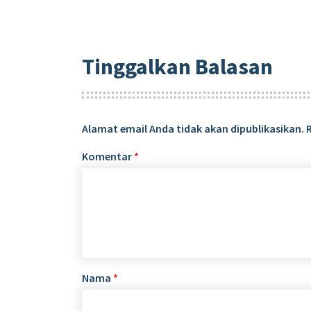
Tinggalkan Balasan
Alamat email Anda tidak akan dipublikasikan.
Komentar
*
Nama
*