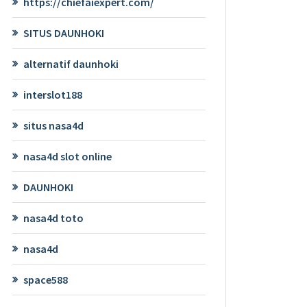
https://chiefaiexpert.com/
SITUS DAUNHOKI
alternatif daunhoki
interslot188
situs nasa4d
nasa4d slot online
DAUNHOKI
nasa4d toto
nasa4d
space588