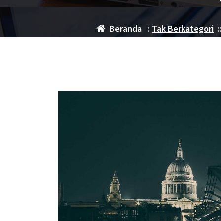
Beranda
::
Tak Berkategori
: