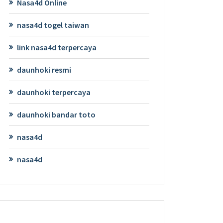
Nasa4d Online
nasa4d togel taiwan
link nasa4d terpercaya
daunhoki resmi
daunhoki terpercaya
daunhoki bandar toto
nasa4d
nasa4d