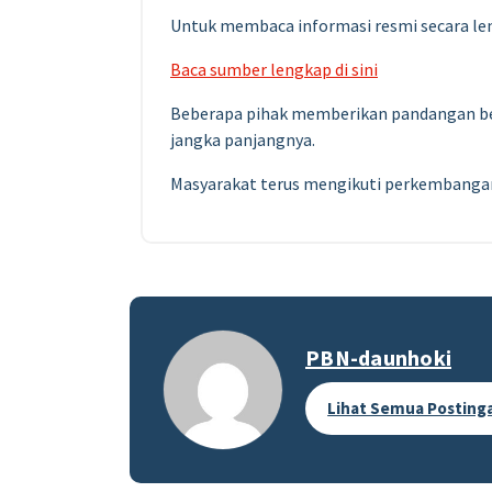
Untuk membaca informasi resmi secara leng
Baca sumber lengkap di sini
Beberapa pihak memberikan pandangan ber
jangka panjangnya.
Masyarakat terus mengikuti perkembangan 
PBN-daunhoki
Lihat Semua Posting