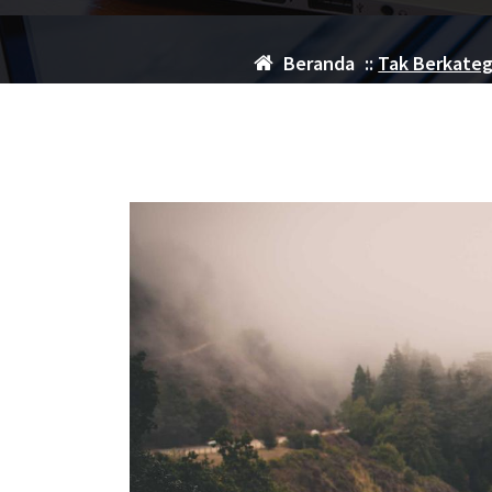
Beranda
::
Tak Berkateg