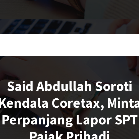
Said Abdullah Soroti
Kendala Coretax, Mint
Perpanjang Lapor SPT
Pajak Pribadi