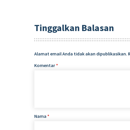
Tinggalkan Balasan
Alamat email Anda tidak akan dipublikasikan.
Komentar
*
Nama
*