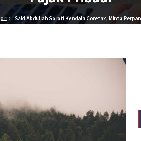
ori
::
Said Abdullah Soroti Kendala Coretax, Minta Perpan