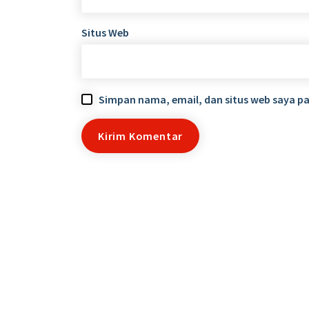
Situs Web
Simpan nama, email, dan situs web saya p