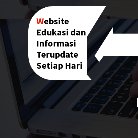
Lewati
ke
konten
Website
Edukasi dan
Informasi
Terupdate
Setiap Hari