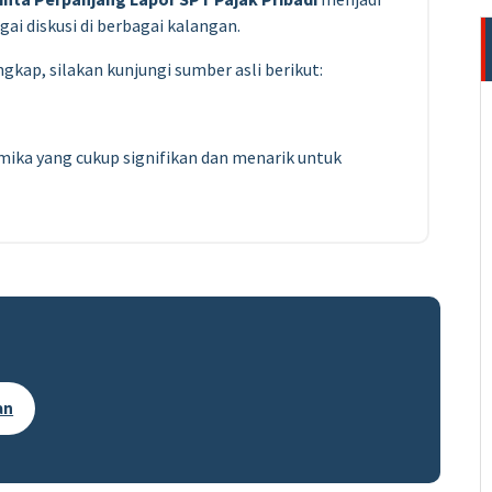
gai diskusi di berbagai kalangan.
kap, silakan kunjungi sumber asli berikut:
ka yang cukup signifikan dan menarik untuk
an