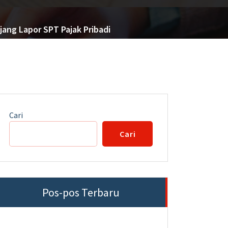
jang Lapor SPT Pajak Pribadi
Cari
Cari
Pos-pos Terbaru