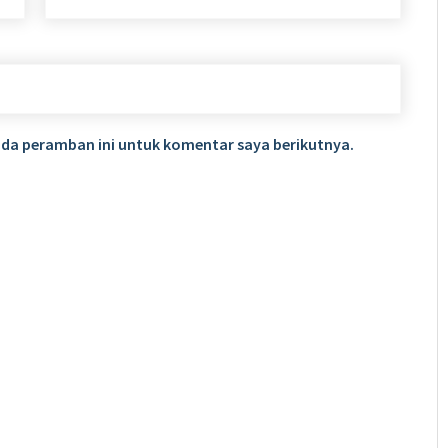
ada peramban ini untuk komentar saya berikutnya.