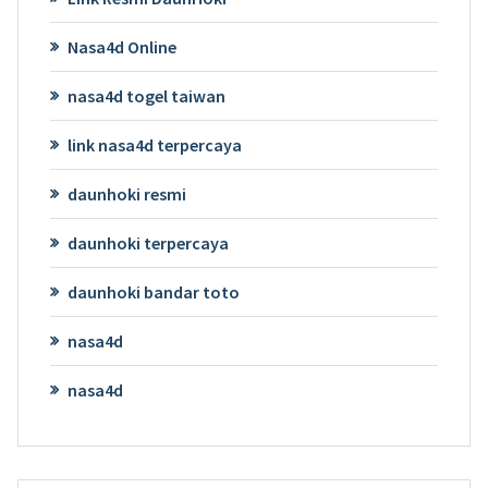
Nasa4d Online
nasa4d togel taiwan
link nasa4d terpercaya
daunhoki resmi
daunhoki terpercaya
daunhoki bandar toto
nasa4d
nasa4d