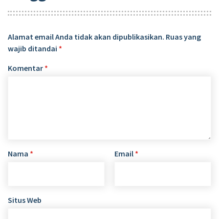
Alamat email Anda tidak akan dipublikasikan.
Ruas yang
wajib ditandai
*
Komentar
*
Nama
*
Email
*
Situs Web