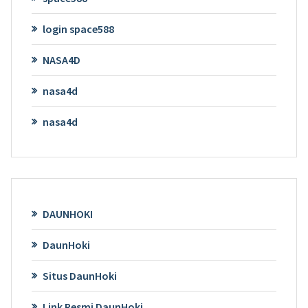
login space588
NASA4D
nasa4d
nasa4d
DAUNHOKI
DaunHoki
Situs DaunHoki
Link Resmi DaunHoki