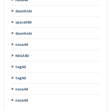
daunhoki
space588
daunhoki
nasa4d
NASA4D
tag4d
tag4d
nasa4d
nasa4d