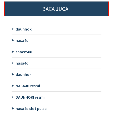
BACA JUGA :
daunhoki
nasa4d
space588
nasa4d
daunhoki
NASA4D resmi
DAUNHOKI resmi
nasa4d slot pulsa