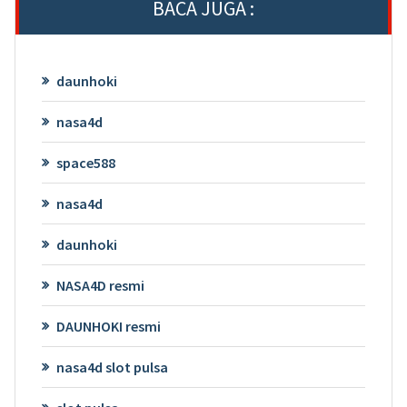
BACA JUGA :
daunhoki
nasa4d
space588
nasa4d
daunhoki
NASA4D resmi
DAUNHOKI resmi
nasa4d slot pulsa