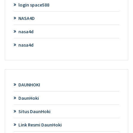
login space588
NASA4D
nasa4d
nasa4d
DAUNHOKI
DaunHoki
Situs DaunHoki
Link Resmi DaunHoki