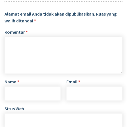
Alamat email Anda tidak akan dipublikasikan.
Ruas yang
wajib ditandai
*
Komentar
*
Nama
*
Email
*
Situs Web