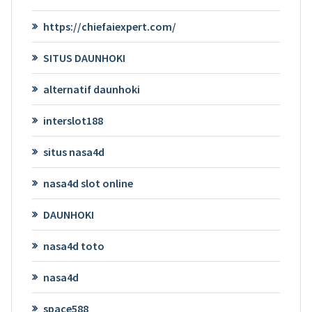
https://chiefaiexpert.com/
SITUS DAUNHOKI
alternatif daunhoki
interslot188
situs nasa4d
nasa4d slot online
DAUNHOKI
nasa4d toto
nasa4d
space588