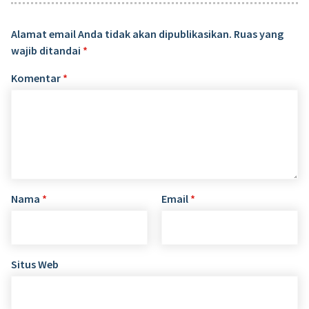
Alamat email Anda tidak akan dipublikasikan.
Ruas yang
wajib ditandai
*
Komentar
*
Nama
*
Email
*
Situs Web