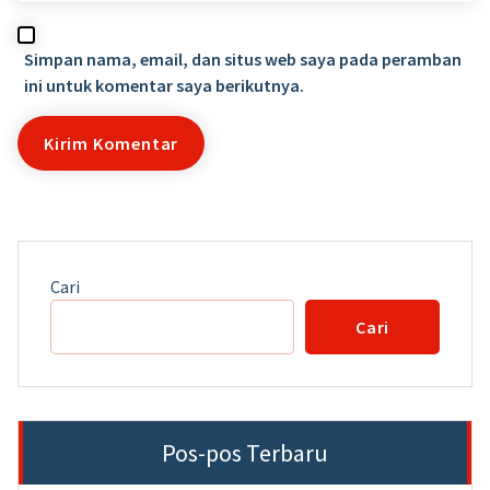
Simpan nama, email, dan situs web saya pada peramban
ini untuk komentar saya berikutnya.
Cari
Cari
Pos-pos Terbaru