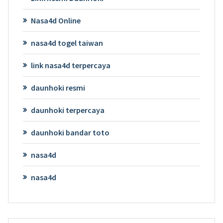
Nasa4d Online
nasa4d togel taiwan
link nasa4d terpercaya
daunhoki resmi
daunhoki terpercaya
daunhoki bandar toto
nasa4d
nasa4d