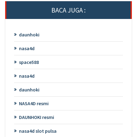
BACA JUGA :
daunhoki
nasa4d
space588
nasa4d
daunhoki
NASA4D resmi
DAUNHOKI resmi
nasa4d slot pulsa