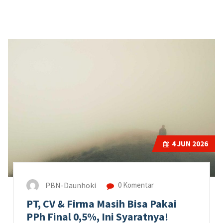
4
JUN 2026
PBN-Daunhoki
0 Komentar
PT, CV & Firma Masih Bisa Pakai
PPh Final 0,5%, Ini Syaratnya!