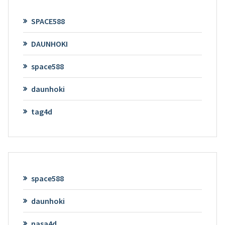
SPACE588
DAUNHOKI
space588
daunhoki
tag4d
space588
daunhoki
nasa4d