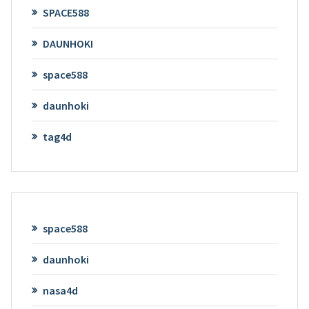
SPACE588
DAUNHOKI
space588
daunhoki
tag4d
space588
daunhoki
nasa4d