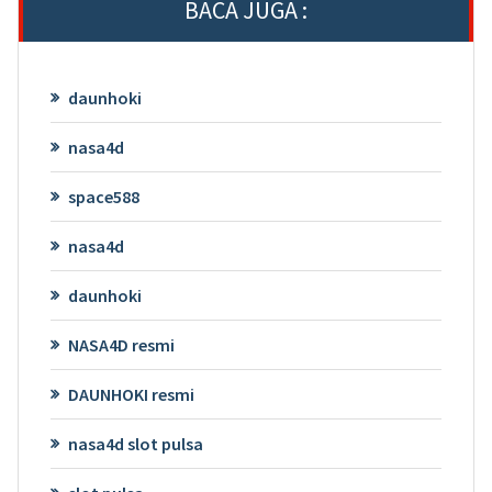
BACA JUGA :
daunhoki
nasa4d
space588
nasa4d
daunhoki
NASA4D resmi
DAUNHOKI resmi
nasa4d slot pulsa