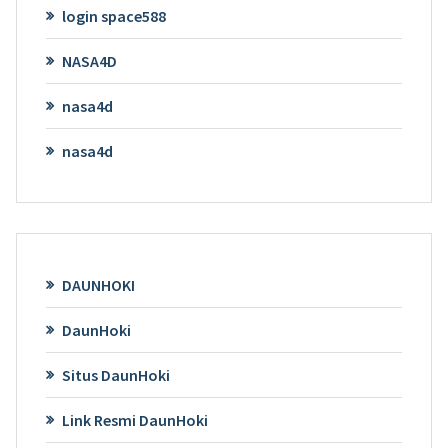
login space588
NASA4D
nasa4d
nasa4d
DAUNHOKI
DaunHoki
Situs DaunHoki
Link Resmi DaunHoki