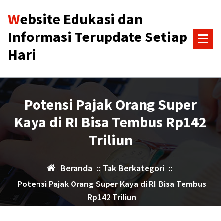
Lewati
Website Edukasi dan
ke
konten
Informasi Terupdate Setiap
Hari
Potensi Pajak Orang Super
Kaya di RI Bisa Tembus Rp142
Triliun
Beranda
::
Tak Berkategori
::
Potensi Pajak Orang Super Kaya di RI Bisa Tembus
Rp142 Triliun