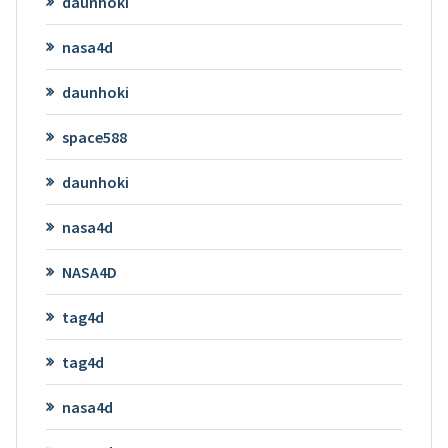
daunhoki
nasa4d
daunhoki
space588
daunhoki
nasa4d
NASA4D
tag4d
tag4d
nasa4d