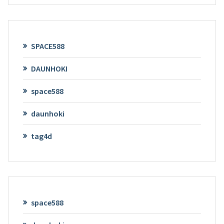
SPACE588
DAUNHOKI
space588
daunhoki
tag4d
space588