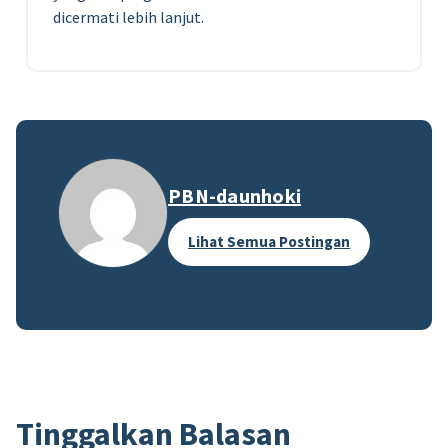
dicermati lebih lanjut.
PBN-daunhoki
Lihat Semua Postingan
Tinggalkan Balasan