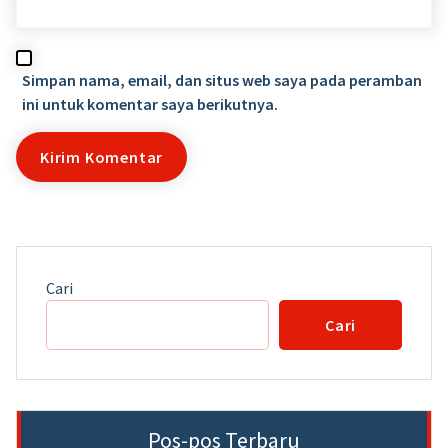
Simpan nama, email, dan situs web saya pada peramban
ini untuk komentar saya berikutnya.
Cari
Cari
Pos-pos Terbaru