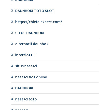
DAUNHOKI TOTO SLOT
https://chiefaiexpert.com/
SITUS DAUNHOKI
alternatif daunhoki
interslot188
situs nasa4d
nasa4d slot online
DAUNHOKI
nasa4d toto