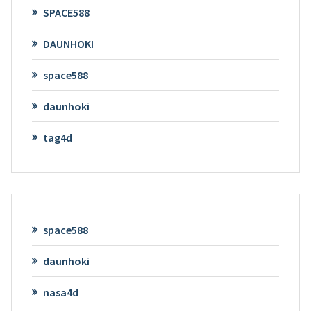
SPACE588
DAUNHOKI
space588
daunhoki
tag4d
space588
daunhoki
nasa4d