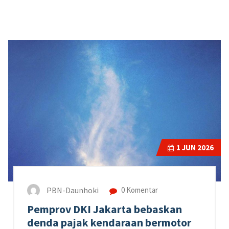
1
JUN 2026
PBN-Daunhoki
0 Komentar
Pemprov DKI Jakarta bebaskan
denda pajak kendaraan bermotor