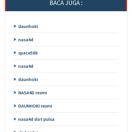
BACA JUGA :
daunhoki
nasa4d
space588
nasa4d
daunhoki
NASA4D resmi
DAUNHOKI resmi
nasa4d slot pulsa