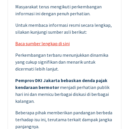
Masyarakat terus mengikuti perkembangan
informasi ini dengan penuh perhatian.
Untuk membaca informasi resmi secara lengkap,
silakan kunjungi sumber asli berikut:
Baca sumber lengkap di sini
Perkembangan terbaru menunjukkan dinamika
yang cukup signifikan dan menarik untuk
dicermati lebih lanjut.
Pemprov DKI Jakarta bebaskan denda pajak
kendaraan bermotor
menjadi perhatian publik
hari ini dan memicu berbagai diskusi di berbagai
kalangan.
Beberapa pihak memberikan pandangan berbeda
terhadap isu ini, terutama terkait dampak jangka
panjangnya.