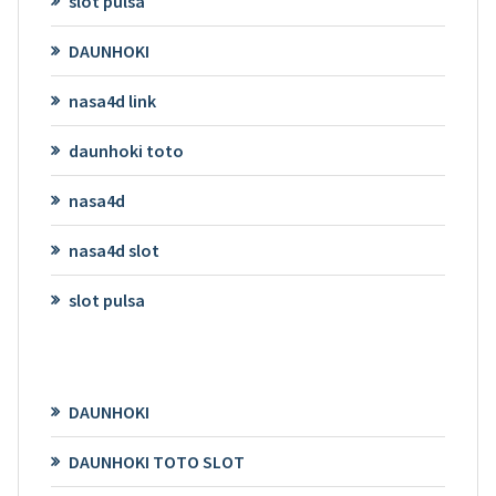
slot pulsa
DAUNHOKI
nasa4d link
daunhoki toto
nasa4d
nasa4d slot
slot pulsa
DAUNHOKI
DAUNHOKI TOTO SLOT