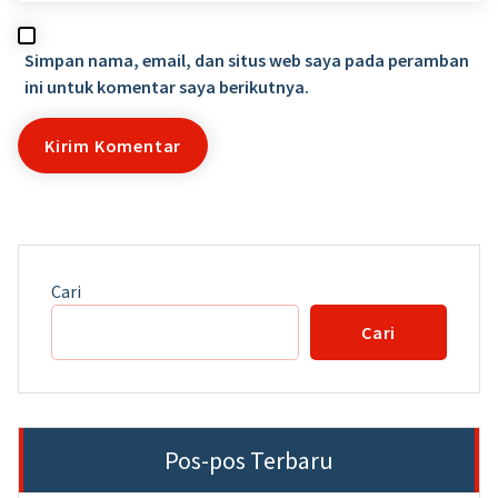
Simpan nama, email, dan situs web saya pada peramban
ini untuk komentar saya berikutnya.
Cari
Cari
Pos-pos Terbaru