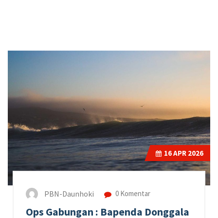
16
APR 2026
PBN-Daunhoki
0 Komentar
Ops Gabungan : Bapenda Donggala