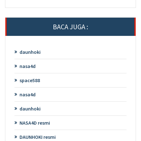
BACA JUGA :
daunhoki
nasa4d
space588
nasa4d
daunhoki
NASA4D resmi
DAUNHOKI resmi