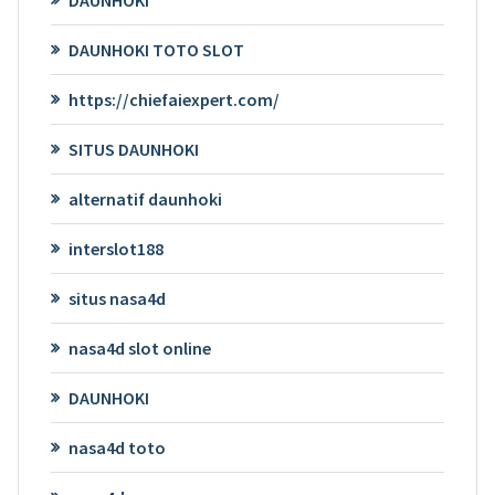
DAUNHOKI
DAUNHOKI TOTO SLOT
https://chiefaiexpert.com/
SITUS DAUNHOKI
alternatif daunhoki
interslot188
situs nasa4d
nasa4d slot online
DAUNHOKI
nasa4d toto