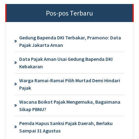
Pos-pos Terbaru
Gedung Bapenda DKI Terbakar, Pramono: Data
Pajak Jakarta Aman
Data Pajak Aman Usai Gedung Bapenda DKI
Kebakaran
Warga Ramai-Ramai Pilih Murtad Demi Hindari
Pajak
Wacana Boikot Pajak Mengemuka, Bagaimana
Sikap PBNU?
Pemda Hapus Sanksi Pajak Daerah, Berlaku
Sampai 31 Agustus