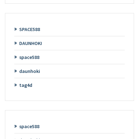
SPACE588
DAUNHOKI
space588
daunhoki
tag4d
space588