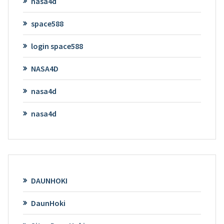
nasa4d
space588
login space588
NASA4D
nasa4d
nasa4d
DAUNHOKI
DaunHoki