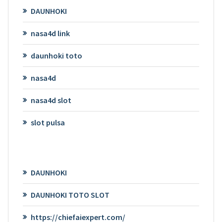
DAUNHOKI
nasa4d link
daunhoki toto
nasa4d
nasa4d slot
slot pulsa
DAUNHOKI
DAUNHOKI TOTO SLOT
https://chiefaiexpert.com/