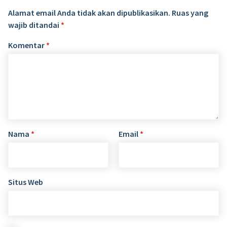
Alamat email Anda tidak akan dipublikasikan.
Ruas yang
wajib ditandai
*
Komentar
*
Nama
*
Email
*
Situs Web