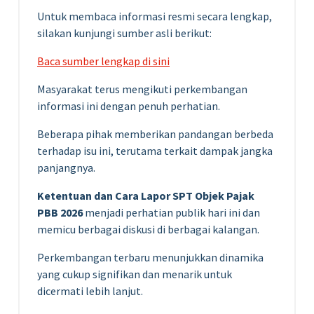
Untuk membaca informasi resmi secara lengkap,
silakan kunjungi sumber asli berikut:
Baca sumber lengkap di sini
Masyarakat terus mengikuti perkembangan
informasi ini dengan penuh perhatian.
Beberapa pihak memberikan pandangan berbeda
terhadap isu ini, terutama terkait dampak jangka
panjangnya.
Ketentuan dan Cara Lapor SPT Objek Pajak
PBB 2026
menjadi perhatian publik hari ini dan
memicu berbagai diskusi di berbagai kalangan.
Perkembangan terbaru menunjukkan dinamika
yang cukup signifikan dan menarik untuk
dicermati lebih lanjut.