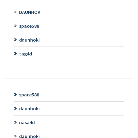
DAUNHOKI
space588
daunhoki
tag4d
space588
daunhoki
nasa4d
daunhoki